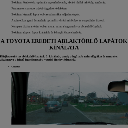
Beépített fémbetétek: optimális nyomáselosztás, kiváló törlési minőség, tartósság.
Fémmentes szerkezet a jobb fagytűrés érdekében.
Beépített légterelő lap a jobb aerodinamikai teljesítményért.
A szintetikus gumi összetétele optimális törlési minőséget és strapabírást biztosít.
Kompakt dizájnja révén jobban mutat, mint a hagyományos ablaktörlő lapátok.
Beépített adapter: lapos kialakítás és könnyű felszerelhetőség.
A TOYOTA EREDETI ABLAKTÖRLŐ LAPÁTOK
KÍNÁLATA
Kifejlesztettük az ablaktörlő lapátok új kínálatát, amely a legújabb technológiákat és trendeket
alkalmazva a lehető legkellemesebb vezetési élményt biztosítja.
Csíkozás