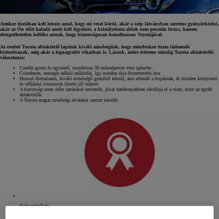
Amikor tisztában kell lennie azzal, hogy mi veszi körül, akár a szép látványban szeretne gyönyörködni,
akár az Ön előtt haladó autót kell figyelnie, a kristálytiszta ablak nem pusztán luxus, hanem
elengedhetetlen kelléke annak, hogy biztonságosan haladhasson Toyotájával.
Az eredeti Toyota ablaktörlő lapátok kiváló minőségűek, hogy mindenkor tiszta látómezőt
biztosítsanak, még akár a legnagyobb viharban is. Lássuk, miért érdemes mindig Toyota ablaktörlőt
választania:
Cseréje gyors és egyszerű, mindössze 30 másodpercet vesz igénybe
Csöndesen, remegés nélkül működik, így minden útja élvezetesebb lesz
Hosszú élettartamú, kiváló minőségű gumiból készül, ami ellenáll a kopásnak, és minden környezeti
és időjárási viszonyok között jól teljesít
A biztonság szem előtt tartásával tervezték, jóval hatékonyabban távolítja el a vizet, mint az egyéb
ablaktörlők
A Toyota magas minőségi elvárásai szerint készült
Csúcsminőség
Rugalmas, hosszú élettartamú, strapabíró gumi.