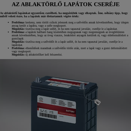
AZ ABLAKTÖRLŐ LAPÁTOK CSERÉJE
Az ablaktörlő lapátokat egyszerűen cserélheti, ha megsérültek vagy elkoptak. Íme, néhány tipp, hogy
miből veheti észre, ha a lapátok már élettartamuk végére értek:
Probléma:
keskeny, nem törölt csíkok jelennek meg a szélvédőn annak következtében, hogy idegen
anyag került a lapátra, vagy a széle megkopott.
Megoldás:
tisztítsa meg a lapát szélét, és ha nem tapasztal javulást, cserélje le a lapátokat.
Probléma:
a lapátok hallható hang kíséretében megugranak vagy megremegnek az üvegfelületen
annak következtében, hogy az üveg viaszos, lerakódott anyagok kerültek rá, vagy eldeformálódott a
gumilapát.
Megoldás:
tisztítsa meg a szélvédőt és a lapát szélét, és ha nem tapasztal javulást, cserélje le a
lapátokat.
Probléma:
elkenődések maradnak a szélvédőn törlés után, mert a lapát vagy a gumi deformálódott
vagy megkopott.
Megoldás:
új ablaktörlőket kell felszerelni.