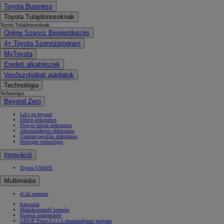
Toyota Business
Toyota Tulajdonosoknak
Toyota Tulajdonosoknak
Online Szerviz Bejelentkezés
4+ Toyota Szervizprogram
MyToyota
Eredeti alkatrészek
Vevőszolgálati ajánlatok
Technológia
Technológia
Beyond Zero
Let's go beyond
Hibrid elektromos
Plug-in hibrid elektromos
Akkumulátoros elektromos
Üzemanyagcellás elektromos
Hidrogén technológia
Innováció
Toyota T-MATE
Multimédia
eCall rendszer
Kapcsolat
Márkakereskedő keresése
Európai Adatrendelet
GINOP Plusz-3.2.1-2 munkaerőpiaci program