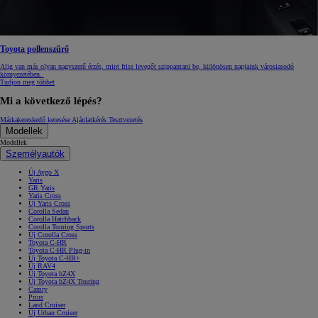
Toyota pollenszűrő
Alig van más olyan nagyszerű érzés, mint friss levegőt szippantani be, különösen napjaink városiasodó
környezetében.
Tudjon meg többet
Mi a következő lépés?
Márkakereskedő keresése
Ajánlatkérés
Tesztvezetés
Modellek
Modellek
Személyautók
Új Aygo X
Yaris
GR Yaris
Yaris Cross
Új Yaris Cross
Corolla Sedan
Corolla Hatchback
Corolla Touring Sports
Új Corolla Cross
Toyota C-HR
Toyota C-HR Plug-in
Új Toyota C-HR+
Új RAV4
Új Toyota bZ4X
Új Toyota bZ4X Touring
Camry
Prius
Land Cruiser
Új Urban Cruiser