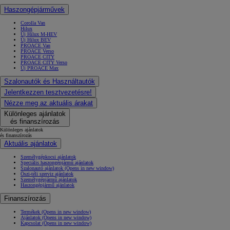
Haszongépjárművek
Corolla Van
Hilux
Új Hilux M-HEV
Új Hilux BEV
PROACE Van
PROACE Verso
PROACE CITY
PROACE CITY Verso
Új PROACE Max
Szalonautók és Használtautók
Jelentkezzen tesztvezetésre!
Nézze meg az aktuális árakat
Különleges ajánlatok
és finanszírozás
Különleges ajánlatok
és finanszírozás
Aktuális ajánlatok
Személygépkocsi ajánlatok
Speciális haszongépjármű ajánlatok
Szalonautó ajánlatok
(Opens in new window)
Őszi-téli szerviz ajánlatok
Személygépjármű ajánlatok
Haszongépjármű ajánlatok
Finanszírozás
Termékek
(Opens in new window)
Ajánlatok
(Opens in new window)
Kapcsolat
(Opens in new window)