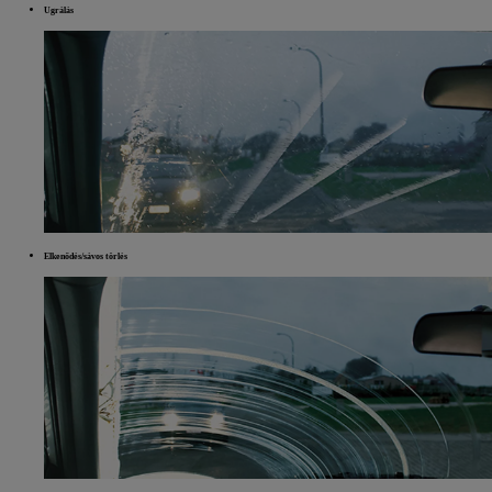
Ugrálás
Elkenődés/sávos törlés