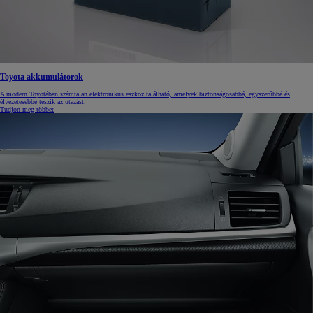
Toyota akkumulátorok
A modern Toyotában számtalan elektronikus eszköz található, amelyek biztonságosabbá, egyszerűbbé és
élvezetesebbé teszik az utazást.
Tudjon meg többet