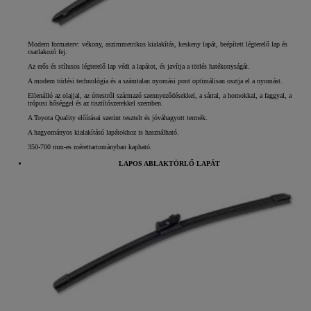
Modern formaterv: vékony, aszimmetrikus kialakítás, keskeny lapát, beépített légterelő lap és
csatlakozó fej.
Az erős és stílusos légterelő lap védi a lapátot, és javítja a törlés hatékonyságát.
A modern törlési technológia és a számtalan nyomási pont optimálisan osztja el a nyomást.
Ellenálló az olajjal, az úttestről származó szennyeződésekkel, a sárral, a homokkal, a faggyal, a
trópusi hőséggel és az tisztítószerekkel szemben.
A Toyota Quality előírásai szerint tesztelt és jóváhagyott termék.
A hagyományos kialakítású lapátokhoz is használható.
350-700 mm-es mérettartományban kapható.
LAPOS ABLAKTÖRLŐ LAPÁT