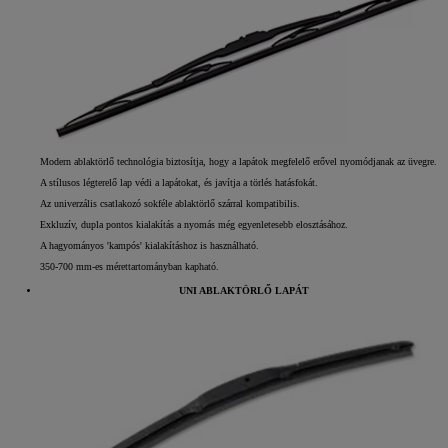
Modern ablaktörlő technológia biztosítja, hogy a lapátok megfelelő erővel nyomódjanak az üvegre.
A stílusos légterelő lap védi a lapátokat, és javítja a törlés hatásfokát.
Az univerzális csatlakozó sokféle ablaktörlő szárral kompatibilis.
Exkluzív, dupla pontos kialakítás a nyomás még egyenletesebb elosztásához.
A hagyományos 'kampós' kialakításhoz is használható.
350-700 mm-es mérettartományban kapható.
UNI ABLAKTÖRLŐ LAPÁT