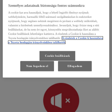
Az üvegfelülettel találkozó mikro-él nem hajlamos a sérülésre.
Személyes adatainak biztonsága fontos számunkra
Ellenáll a hő és az agresszív kémiai anyagok hatásainak.
A cookie-kat arra használjuk, hogy a lehető legjobb élményt nyújtsuk
webhelyünkön, harmadik féltől származó szolgáltatásokat és eszközöket
nyújtsunk, hogy segítsen nekünk megérteni és javítani a webhely működését,
valamint a hirdetések személyreszabásához. Javasoljuk, hogy őrizze meg a süti
beállításokat, de ha nem ért egyet, könnyedén megváltoztathatja őket az alábbi
Cookie beállítások lehetőségre kattintva. A részletek a Cookie-k használata a
Toyota honlapján irányelveinkben találhatók.
A részletek a Cookie-k használata
a Toyota honlapján irányelveinkben találhatók
Cookie beállítások
Kialakítása biztonságos működést garantál
Nem fogadom el
Elfogadom
Akár egy másodperccel hamarabb eltávolítja a vizet, mint más gyártók ablaktörlői.
A jobb kilátás nagyban növeli a vezetés biztonságát.