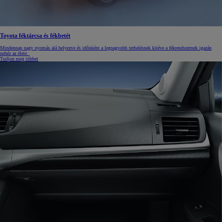
Toyota féktárcsa és fékbetét
Mindennap nagy nyomás alá helyezve és időnként a legnagyobb terhelésnek kitéve a fékrendszernek igazán
nehéz az élete.
Tudjon meg többet