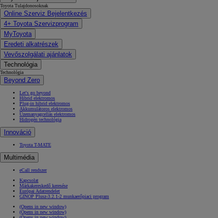
Toyota Tulajdonosoknak
Online Szerviz Bejelentkezés
4+ Toyota Szervizprogram
MyToyota
Eredeti alkatrészek
Vevőszolgálati ajánlatok
Technológia
Technológia
Beyond Zero
Let's go beyond
Hibrid elektromos
Plug-in hibrid elektromos
Akkumulátoros elektromos
Üzemanyagcellás elektromos
Hidrogén technológia
Innováció
Toyota T-MATE
Multimédia
eCall rendszer
Kapcsolat
Márkakereskedő keresése
Európai Adatrendelet
GINOP Plusz-3.2.1-2 munkaerőpiaci program
(Opens in new window)
(Opens in new window)
(Opens in new window)