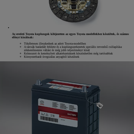
Az eredeti Toyota kuplungok kifejezetten az egyes Toyota modellekhez készültek, és számos
előnyt kínálnak:
Tökéletesen illeszkednek az adott Toyota-modellhez
A tárcsák barázdált felülete és a kuplungszerkezetek speciális tervezésű csillapítása
zökkenőmentes váltást és még jobb teljesítményt kínál
Krómozott és keményített alkatrészeinknek köszönhetően még tartósabbak
Környezetbarát üvegszálas anyagból készülnek