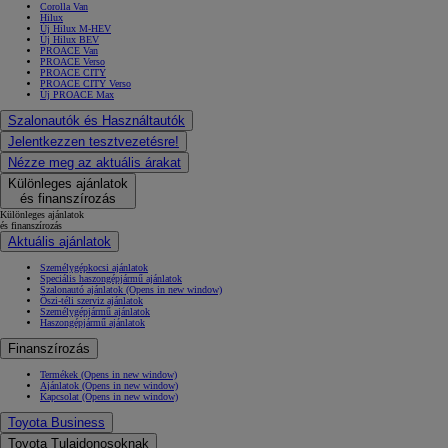
Corolla Van
Hilux
Új Hilux M-HEV
Új Hilux BEV
PROACE Van
PROACE Verso
PROACE CITY
PROACE CITY Verso
Új PROACE Max
Szalonautók és Használtautók
Jelentkezzen tesztvezetésre!
Nézze meg az aktuális árakat
Különleges ajánlatok
és finanszírozás
Különleges ajánlatok
és finanszírozás
Aktuális ajánlatok
Személygépkocsi ajánlatok
Speciális haszongépjármű ajánlatok
Szalonautó ajánlatok
(Opens in new window)
Őszi-téli szerviz ajánlatok
Személygépjármű ajánlatok
Haszongépjármű ajánlatok
Finanszírozás
Termékek
(Opens in new window)
Ajánlatok
(Opens in new window)
Kapcsolat
(Opens in new window)
Toyota Business
Toyota Tulajdonosoknak