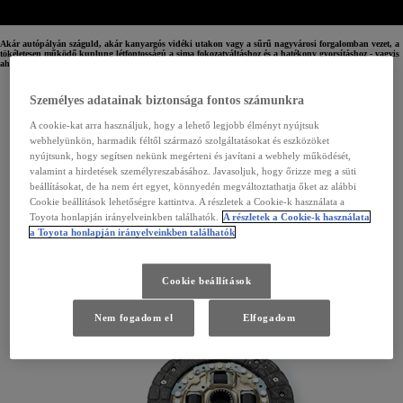
Akár autópályán száguld, akár kanyargós vidéki utakon vagy a sűrű nagyvárosi forgalomban vezet, a
tökéletesen működő kuplung létfontosságú a sima fokozatváltáshoz és a hatékony gyorsításhoz - vagyis
ahhoz, hogy Ön mindig biztonságosan uralhassa Toyotáját.
Személyes adatainak biztonsága fontos számunkra
A cookie-kat arra használjuk, hogy a lehető legjobb élményt nyújtsuk
webhelyünkön, harmadik féltől származó szolgáltatásokat és eszközöket
nyújtsunk, hogy segítsen nekünk megérteni és javítani a webhely működését,
valamint a hirdetések személyreszabásához. Javasoljuk, hogy őrizze meg a süti
beállításokat, de ha nem ért egyet, könnyedén megváltoztathatja őket az alábbi
Cookie beállítások lehetőségre kattintva. A részletek a Cookie-k használata a
Toyota honlapján irányelveinkben találhatók.
A részletek a Cookie-k használata
a Toyota honlapján irányelveinkben találhatók
A kuplung folyamatosan súrlódik, ezért az idő múltával fokozatosan kopik. Érdemes
odafigyelnie néhány jelre, hogy észrevegye, ha a kuplung már kezd elhasználódni. A
Cookie beállítások
következőkre figyeljen:
Nehézkes fokozatváltás
Gyenge gyorsulás
Nem fogadom el
Elfogadom
Szokatlan zaj