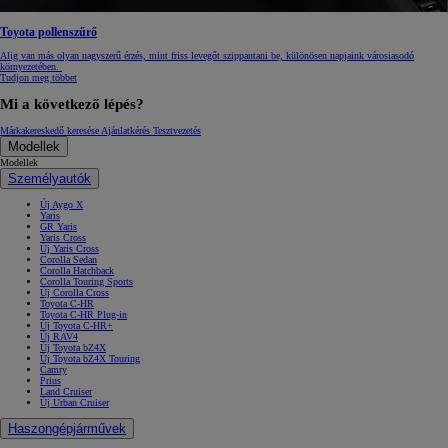
Toyota pollenszűrő
Alig van más olyan nagyszerű érzés, mint friss levegőt szippantani be, különösen napjaink városiasodó
környezetében.
Tudjon meg többet
Mi a következő lépés?
Márkakereskedő keresése
Ajánlatkérés
Tesztvezetés
Modellek
Modellek
Személyautók
Új Aygo X
Yaris
GR Yaris
Yaris Cross
Új Yaris Cross
Corolla Sedan
Corolla Hatchback
Corolla Touring Sports
Új Corolla Cross
Toyota C-HR
Toyota C-HR Plug-in
Új Toyota C-HR+
Új RAV4
Új Toyota bZ4X
Új Toyota bZ4X Touring
Camry
Prius
Land Cruiser
Új Urban Cruiser
Haszongépjárművek