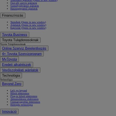
Szalonautó ajánlatok
(Opens in new window)
Őszi-téli szerviz ajánlatok
Személygépjármű ajánlatok
Haszongépjármű ajánlatok
Finanszírozás
Termékek
(Opens in new window)
Ajánlatok
(Opens in new window)
Kapcsolat
(Opens in new window)
Toyota Business
Toyota Tulajdonosoknak
Toyota Tulajdonosoknak
Online Szerviz Bejelentkezés
4+ Toyota Szervizprogram
MyToyota
Eredeti alkatrészek
Vevőszolgálati ajánlatok
Technológia
Technológia
Beyond Zero
Let's go beyond
Hibrid elektromos
Plug-in hibrid elektromos
Akkumulátoros elektromos
Üzemanyagcellás elektromos
Hidrogén technológia
Innováció