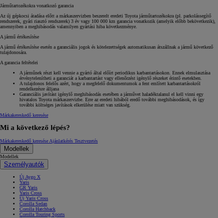
Járműtartozékokra vonatkozó garancia
Az új gépkocsi átadása előtt a márkaszervizben beszerelt eredeti Toyota járműtartozékokra (pl. parkolássegítő
rendszerek, gyári riasztó rendszerek) 3 év vagy 100 000 km garancia vonatkozik (amelyik előbb bekövetkezik),
amennyiben a meghibásodás valamilyen gyártási hiba következménye.
A jármű értékesítése
A jármű értékesítése esetén a garanciális jogok és kötelezettségek automatikusan átszállnak a jármű következő
tulajdonosára.
A garancia feltételei
A járműnek részt kell vennie a gyártó által előírt periodikus karbantartásokon. Ennek elmulasztása
érvénytelenítheti a garanciát a karbantartást vagy ellenőrzést igénylő részeket érintő esetekben.
A tulajdonos felelős azért, hogy a megfelelő dokumentumok a fent említett karbantartásokról
rendelkezésre álljana
Garanciális javítást igénylő meghibásodás esetében a járművet haladéktalanul el kell vinni egy
hivatalos Toyota márkaszervizbe. Erre az eredeti hibából eredő további meghibásodások, és így
további költséges javítások elkerülése miatt van szükség.
Márkakereskedő keresése
Mi a következő lépés?
Márkakereskedő keresése
Ajánlatkérés
Tesztvezetés
Modellek
Modellek
Személyautók
Új Aygo X
Yaris
GR Yaris
Yaris Cross
Új Yaris Cross
Corolla Sedan
Corolla Hatchback
Corolla Touring Sports