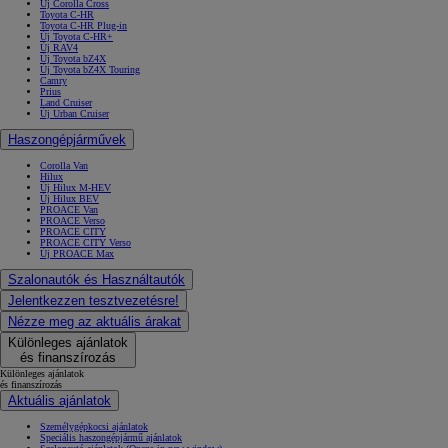
Új Corolla Cross
Toyota C-HR
Toyota C-HR Plug-in
Új Toyota C-HR+
Új RAV4
Új Toyota bZ4X
Új Toyota bZ4X Touring
Camry
Prius
Land Cruiser
Új Urban Cruiser
Haszongépjárművek
Corolla Van
Hilux
Új Hilux M-HEV
Új Hilux BEV
PROACE Van
PROACE Verso
PROACE CITY
PROACE CITY Verso
Új PROACE Max
Szalonautók és Használtautók
Jelentkezzen tesztvezetésre!
Nézze meg az aktuális árakat
Különleges ajánlatok
és finanszírozás
Különleges ajánlatok
és finanszírozás
Aktuális ajánlatok
Személygépkocsi ajánlatok
Speciális haszongépjármű ajánlatok