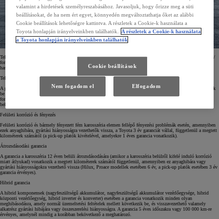
valamint a hirdetések személyreszabásához. Javasoljuk, hogy őrizze meg a süti
beállításokat, de ha nem ért egyet, könnyedén megváltoztathatja őket az alábbi
Cookie beállítások lehetőségre kattintva. A részletek a Cookie-k használata a
Toyota honlapján irányelveinkben találhatók.
A részletek a Cookie-k használata
a Toyota honlapján irányelveinkben találhatók
Teljes körű 3 év / 100 000 km (amelyik előbb bekövetkezik) garanciát biztosítunk a gépkocsijainkra (a kopó /
forgó alkatrészek kivételével) és 12 év átrozsdásodási garanciát a karosszériára (a Proace modellek és a
Cookie beállítások
haszonjárművek kivételével).
Teljes körű garancia
Nem fogadom el
Elfogadom
A garancia vonatkozik minden olyan meghibásodásra, amely normál üzemeltetési feltételek mellett következik
be és visszavezethető valamely alkatrész gyártási hibájára vagy összeszerelési hiányosságra. A garancia az első
forgalomba helyezéstől számított 3 évre vagy 100 000 km-re érvényes, amelynél mindig a korábban
bekövetkező a meghatározó. Az első üzemévben nincs kilométerkorlátozás.
Felületi korrózió és fényezés
Felületi korrózió és bármely fényezett fém karosszéria elemen fellépő fényezési problémák esetén, amennyiben
ezek anyaghibára, gyártási hiányosságra vezethetők vissza, a Toyota 3 év garanciát vállal, függetlenül a megtett
kilométerek számától (a pick-up platók kivételével, amelyekre 1 éves garancia vonatkozik).
Átrozsdásodási garancia
A garancia a karosszéria 12 éven belüli átrozsdásodására (amikor a karosszéria belülről kifelé induló korrózió
miatt átlyukad) vonatkozik a megtett kilométerek számától függetlenül, amennyiben ez anyaghibára vagy
gyártási hiányosságokra vezethető vissza (Hilux, Proace modellek esetében 6 év, a pick-up platók esetében 3 év
garancia érvényes).
Hibrid garancia
A hibrid komponensek (nagyfeszültségű akkumulátor, nagyfeszültségű akkumulátor vezérlőegysége, hibrid
központi vezérlőegység, hibrid inverter és konverter) esetében a garancia vonatkozik minden olyan
meghibásodásra, amely normál üzemeltetési feltételek mellett következik be, és visszavezethető valamely
alkatrész gyártási hibájára vagy összeszerelési hiányosságra. A garancia 5 éves időszakra vagy 100 000 km-re
érvényes, amelynél mindig a korábban bekövetkező a meghatározó.