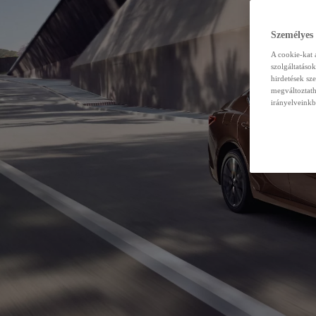
Személyes
A cookie-kat 
szolgáltatáso
hirdetések sz
megváltoztath
irányelveinkb