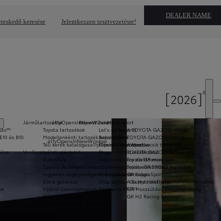
DEALER NAME
reskedő keresése
Jelentkezzen tesztvezetésre!
Járműtartozékok
a11yOpensInNewWindow
Beyond Zero
Motorsport
Auto™
Toyota tartozékok
Let's go beyond
A TOYOTA GAZOO világa
E10 és B10
Modellenkénti tartozék katalógusok
Beyond Zero
TOYOTA GAZOO Racing
a11yOpensInNewWindow
Téli kerék katalógus
a11yOpensInNewWindow
Hibrid elektromos
A sportkocsik története
élre
Vevőszolgálati ajánlatok
Plug-in hibrid elektromos
TOYOTA GAZOO Racing WRC
Biztosítás
Akkumulátoros elektromos
Toyota GR modellek
Szerviz és karbantartás
Üzemanyagcellás elektromos
Toyota GR SPORT modellek
Ingyenes segélyszolgálat 3 év után is
Hidrogén technológia
GR Super Sport
Extra garancia
Stop Smog - Go Hybrid
A Supra története
a11yOpensInNewWindow
ok
Hybrid Szervizprogram
Mi is az a WLTP?
FIA Hosszútávú Világbajnokság
Műszaki információ
GR H2 Racing Concept
Gyakran ismételt kérdések