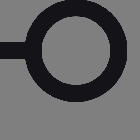
Kiemelt ajánlataink
KINTO One
Tartós bérlet teljes körű szolgáltatások
Márkakereskedő keresése
Kapcsol