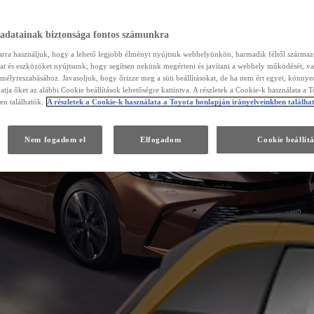
 adatainak biztonsága fontos számunkra
arra használjuk, hogy a lehető legjobb élményt nyújtsuk webhelyünkön, harmadik féltől szárma
kat és eszközöket nyújtsunk, hogy segítsen nekünk megérteni és javítani a webhely működését, va
emélyreszabásához. Javasoljuk, hogy őrizze meg a süti beállításokat, de ha nem ért egyet, könny
atja őket az alábbi Cookie beállítások lehetőségre kattintva. A részletek a Cookie-k használata a 
en találhatók.
A részletek a Cookie-k használata a Toyota honlapján irányelveinkben találha
Nem fogadom el
Elfogadom
Cookie beállít