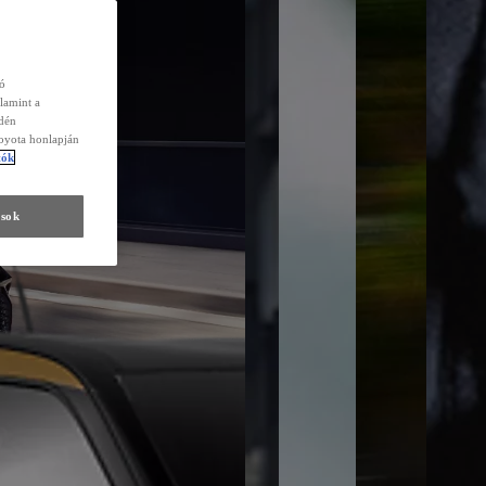
zó
lamint a
edén
Toyota honlapján
tók
ások