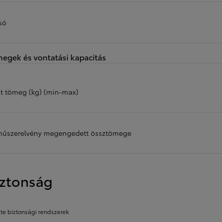
só
egek és vontatási kapacitás
át tömeg (kg) (min-max)
műszerelvény megengedett össztömege
iztonság
te biztonsági rendszerek