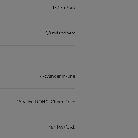
Kiemelt ajánlataink
177 km/óra
6,8 másodperc
KINTO One
4-cylinder,in-line
Tartós bérlet teljes körű szolgáltatások
Márkakereskedő keresése
Kapcsol
16-valve DOHC, Chain Drive
164 kW/ford.