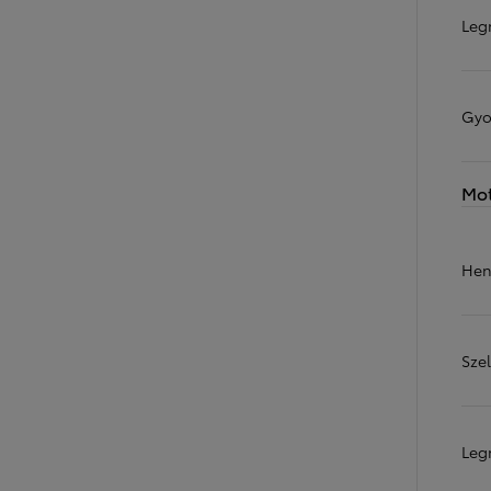
Leg
Yaris Cross
HYBRID
Gyo
Mo
Hen
Sze
Leg