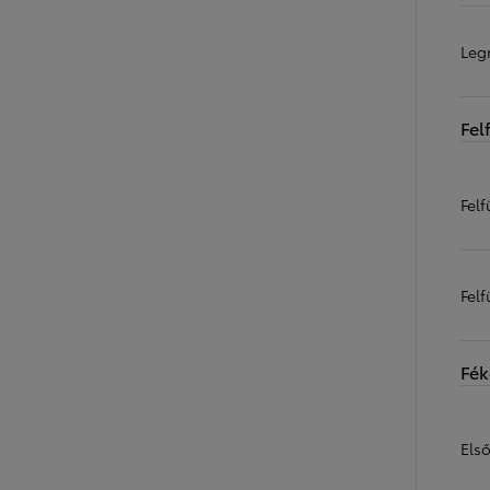
Leg
Fel
Felf
Fel
Fék
Els