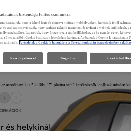
 adatainak biztonsága fontos számunkra
arra használjuk, hogy a lehető legjobb élményt nyújtsuk webhelyünkön, harmadik féltől szárma
kat és eszközöket nyújtsunk, hogy segítsen nekünk megérteni és javítani a webhely működését, va
emélyreszabásához. Javasoljuk, hogy őrizze meg a süti beállításokat, de ha nem ért egyet, könny
atja őket az alábbi Cookie beállítások lehetőségre kattintva. A részletek a Cookie-k használata a 
en találhatók.
A részletek a Cookie-k használata a Toyota honlapján irányelveinkben találha
Nem fogadom el
Elfogadom
Cookie beállít
 az aerodinamikus 5 küllős, 17" platina színű keréktárcsák ideálisak minden k
Visszalépés
Előrelépés
CIFIKÁCIÓK
r és helykínálat