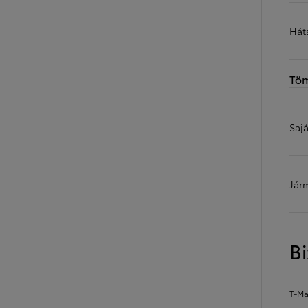
Hát
Töm
Saj
Jár
B
T-Ma