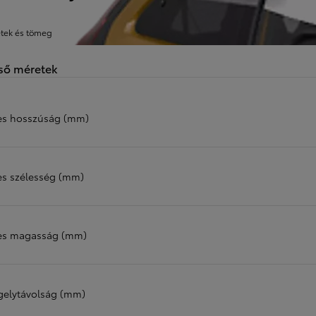
tek és tömeg
ső méretek
jes hosszúság (mm)
jes szélesség (mm)
jes magasság (mm)
gelytávolság (mm)