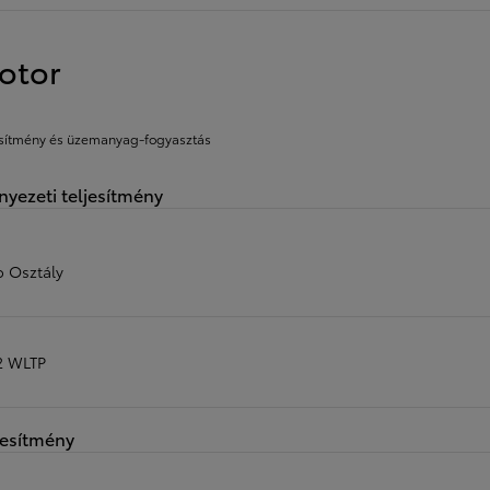
otor
esítmény és üzemanyag-fogyasztás
nyezeti teljesítmény
o Osztály
 WLTP
jesítmény