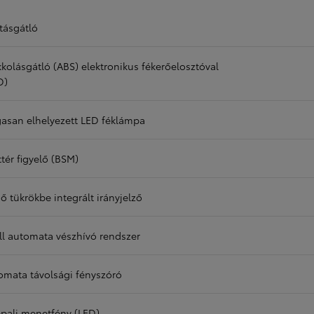
tásgátló
kkolásgátló (ABS) elektronikus fékerőelosztóval
D)
asan elhelyezett LED féklámpa
tér figyelő (BSM)
ő tükrökbe integrált irányjelző
ll automata vészhívó rendszer
omata távolsági fényszóró
pali menetfény (LED)