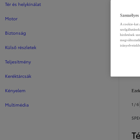
Tér és helykínálat
Személyes
Motor
A cookie-kat 
szolgáltatáso
Biztonság
hirdetések sz
megváltoztath
irányelveinkb
Külső részletek
Teljesítmény
Keréktárcsák
Kényelem
Ezek
1 / 6
Multimédia
SPE
Té