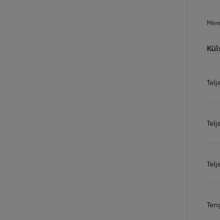
Mére
Kül
Tel
Tel
Tel
Ten