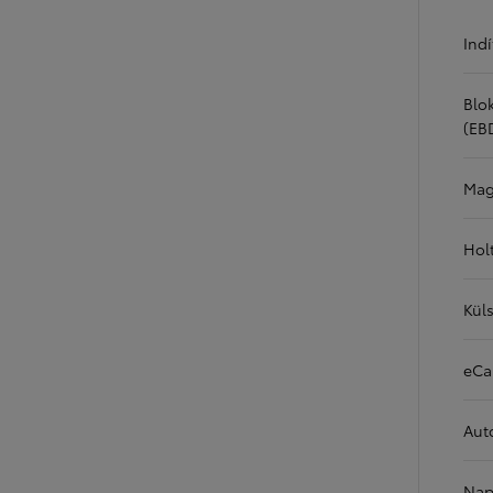
Indí
Blo
(EB
Mag
Holt
10 020 000 Ft-
tól
Corolla Hatchback
HYBRID
Küls
eCa
Aut
Nap