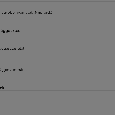
nagyobb nyomaték (Nm/ford.)
függesztés
üggesztés elöl
függesztés hátul
ek
ő