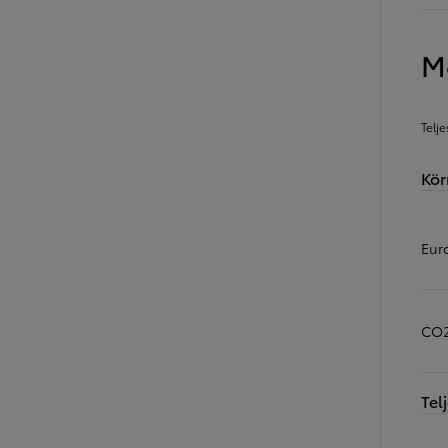
M
Telj
Kör
Eur
CO2
Tel
7 700 000 Ft
-tól