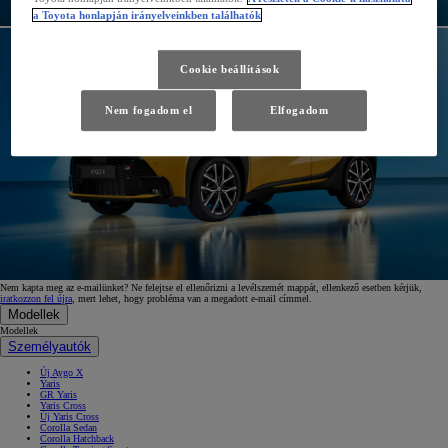
a Toyota honlapján irányelveinkben találhatók
Cookie beállítások
Nem fogadom el
Elfogadom
Nem kapta meg az e-mailünket? Ne felejtse el ellenőrizni a levélszemét mappát, ellenkező esetben kérjük,
iratkozzon fel újra
, mert lehet, hogy probléma van a megadott e-mail címmel.
Modellek
Modellek
Személyautók
Új Aygo X
Yaris
GR Yaris
Yaris Cross
Új Yaris Cross
Corolla Sedan
Corolla Hatchback