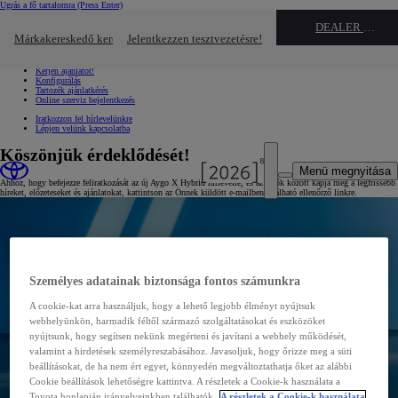
Ugrás a fő tartalomra
(Press Enter)
Gyors linkek
DEALER NAME
Kattintson ide a bezáráshoz
Márkakereskedő keresése
Jelentkezzen tesztvezetésre!
Gyors linkek
Jelentkezzen tesztvezetésre!
Kérjen ajánlatot!
Konfigurálás
Tartozék ajánlatkérés
Online szerviz bejelentkezés
Iratkozzon fel hírlevelünkre
Lépjen velünk kapcsolatba
Köszönjük érdeklődését!
Menü megnyitása
Ahhoz, hogy befejezze feliratkozását az új Aygo X Hybrid hírlevélre, és az elsők között kapja meg a legfrissebb
híreket, előzeteseket és ajánlatokat, kattintson az Önnek küldött e-mailben található ellenőrző linkre.
Személyes adatainak biztonsága fontos számunkra
A cookie-kat arra használjuk, hogy a lehető legjobb élményt nyújtsuk
webhelyünkön, harmadik féltől származó szolgáltatásokat és eszközöket
nyújtsunk, hogy segítsen nekünk megérteni és javítani a webhely működését,
valamint a hirdetések személyreszabásához. Javasoljuk, hogy őrizze meg a süti
beállításokat, de ha nem ért egyet, könnyedén megváltoztathatja őket az alábbi
Cookie beállítások lehetőségre kattintva. A részletek a Cookie-k használata a
Toyota honlapján irányelveinkben találhatók.
A részletek a Cookie-k használata