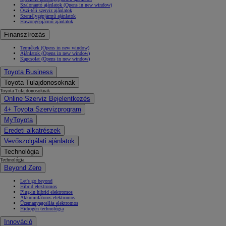
Szalonautó ajánlatok
(Opens in new window)
Őszi-téli szerviz ajánlatok
Személygépjármű ajánlatok
Haszongépjármű ajánlatok
Finanszírozás
Termékek
(Opens in new window)
Ajánlatok
(Opens in new window)
Kapcsolat
(Opens in new window)
Toyota Business
Toyota Tulajdonosoknak
Toyota Tulajdonosoknak
Online Szerviz Bejelentkezés
4+ Toyota Szervizprogram
MyToyota
Eredeti alkatrészek
Vevőszolgálati ajánlatok
Technológia
Technológia
Beyond Zero
Let's go beyond
Hibrid elektromos
Plug-in hibrid elektromos
Akkumulátoros elektromos
Üzemanyagcellás elektromos
Hidrogén technológia
Innováció