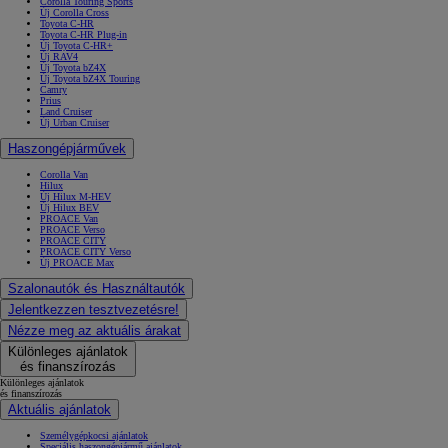
Corolla Touring Sports
Új Corolla Cross
Toyota C-HR
Toyota C-HR Plug-in
Új Toyota C-HR+
Új RAV4
Új Toyota bZ4X
Új Toyota bZ4X Touring
Camry
Prius
Land Cruiser
Új Urban Cruiser
Haszongépjárművek
Corolla Van
Hilux
Új Hilux M-HEV
Új Hilux BEV
PROACE Van
PROACE Verso
PROACE CITY
PROACE CITY Verso
Új PROACE Max
Szalonautók és Használtautók
Jelentkezzen tesztvezetésre!
Nézze meg az aktuális árakat
Különleges ajánlatok
és finanszírozás
Különleges ajánlatok
és finanszírozás
Aktuális ajánlatok
Személygépkocsi ajánlatok
Speciális haszongépjármű ajánlatok