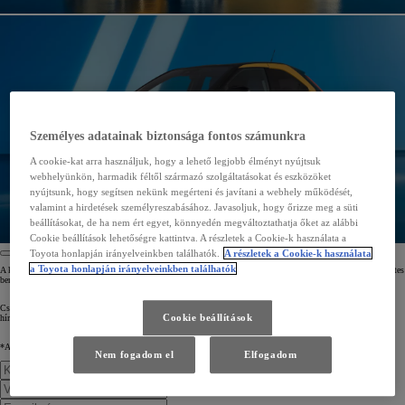
Személyes adatainak biztonsága fontos számunkra
A cookie-kat arra használjuk, hogy a lehető legjobb élményt nyújtsuk
webhelyünkön, harmadik féltől származó szolgáltatásokat és eszközöket
nyújtsunk, hogy segítsen nekünk megérteni és javítani a webhely működését,
valamint a hirdetések személyreszabásához. Javasoljuk, hogy őrizze meg a süti
beállításokat, de ha nem ért egyet, könnyedén megváltoztathatja őket az alábbi
Cookie beállítások lehetőségre kattintva. A részletek a Cookie-k használata a
Toyota honlapján irányelveinkben találhatók.
A részletek a Cookie-k használata
a Toyota honlapján irányelveinkben találhatók
A következő űrlap kitöltésével hozzáférést kap az exkluzív tartalmakhoz, beleértve a legfrissebb híreket, előzetes
bemutatókat és ajánlatokat* az új Aygo X Hybrid kapcsán.
Csatlakozzon hozzánk ezen az izgalmas utazáson a jövőbe! Iratkozzon fel még ma az új Aygo X Hybrid
Cookie beállítások
hírlevelére!
*Az ajánlatok tartalmazhatnak finanszírozási, biztosítási vagy karbantartási szerződéseket.
Nem fogadom el
Elfogadom