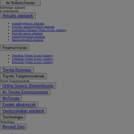
és finanszírozás
Különleges ajánlatok
és finanszírozás
Aktuális ajánlatok
Személygépkocsi ajánlatok
Speciális haszongépjármű ajánlatok
Szalonautó ajánlatok
(Opens in new window)
Őszi-téli szerviz ajánlatok
Személygépjármű ajánlatok
Haszongépjármű ajánlatok
Finanszírozás
Termékek
(Opens in new window)
Ajánlatok
(Opens in new window)
Kapcsolat
(Opens in new window)
Toyota Business
Toyota Tulajdonosoknak
Toyota Tulajdonosoknak
Online Szerviz Bejelentkezés
4+ Toyota Szervizprogram
MyToyota
Eredeti alkatrészek
Vevőszolgálati ajánlatok
Technológia
Technológia
Beyond Zero