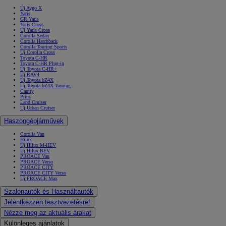
Új Aygo X
Yaris
GR Yaris
Yaris Cross
Új Yaris Cross
Corolla Sedan
Corolla Hatchback
Corolla Touring Sports
Új Corolla Cross
Toyota C-HR
Toyota C-HR Plug-in
Új Toyota C-HR+
Új RAV4
Új Toyota bZ4X
Új Toyota bZ4X Touring
Camry
Prius
Land Cruiser
Új Urban Cruiser
Haszongépjárművek
Corolla Van
Hilux
Új Hilux M-HEV
Új Hilux BEV
PROACE Van
PROACE Verso
PROACE CITY
PROACE CITY Verso
Új PROACE Max
Szalonautók és Használtautók
Jelentkezzen tesztvezetésre!
Nézze meg az aktuális árakat
Különleges ajánlatok