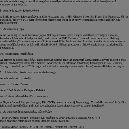
Az adatkezelők a regisztráló által megadott személyes adatokat az adatkezeléshez adott hozzájárulásuk
visszavonásáig kezelik.
8. Adatfeldolgozók igénybevétele:
A TME az adatok feldolgozásával a Salesforce.com, lnc-t (415 Mission Street 3rd Floor, San Francisco, USA)
bízta meg, amely a TCE által létrehozott hírleveleket küldi el az aktív feliratkozással rendelkező hírlevél
feliratkozóknak.
9. Az érintettek jogai:
A hírlevélre regisztrálók bármikor jogosultak tájékoztatást kérni a rájuk vonatkozó személyes adatokról,
kérhetik a hibás adatok helyesbítését, módosítását. A 2040 Budaörs Budapark Keleti 4. címre, illetőleg
az adatvedelem@toyota-ce.com e-mail címre megküldött levélben bármikor visszavonhatják az adatkezeléshez
adott hozzájárulásukat, és kérhetik adataik törlését. Ebben az esetben a hírlevél-szolgáltatást az adatkezelők
beszüntetik.
10. Jogorvoslati lehetőségek:
Az érintett az adatai kezelésével kapcsolatosan panaszt tehet az adatkezelő adatvedelem@toyota-ce.com e-mail
címén, beadvánnyal fordulhat a Nemzeti Adatvédelmi és Információszabadság Hatósághoz (1125 Budapest,
Szilágyi Erzsébet fasor 22/C), vagy pert indíthat a lakóhelye (tartózkodási helye) szerint illetékes bíróságon.
11. Adatvédelmi tisztviselő neve és elérhetősége:
Az adatvédelmi tisztviselő
neve: dr. Kerekes Zsuzsa
címe: 2040 Budaörs Budapark Keleti 4.
e-mail címe:
adatvedelem@toyota-ce.com
A Toyota Central Europe - Hungary Kft. (TCE) tájékoztatja az új Toyota Aygo X modellt bemutató hírlevélre
feliratkozó érdeklődőket a hírlevél-szolgáltatással kapcsolatos személyes adatok kezeléséről.
1. Az adatkezelők megnevezése, elérhetősége:
- Toyota Central Europe - Hungary Kft. (székhely: 2040 Budaörs Budapark Keleti 4. e-
mail:
adatvedelem@toyota-ce.com
, honlap: www.toyota.hu)
- Toyota Motor Europe /TME/ (1140 Brüsszel, Avenue du Bourget, 60, e-