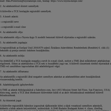
mail:
Data.Protection@toyotaeurope.com
, honlap: https://www.toyota-europe.com/
2. Az adatkezeléssel érintett személyek:
A hírlevélre a TCE honlapján regisztráló személyek.
3. A kezelt adatok:
- a regisztráló neve
- a regisztráló e-mail címe
4. Az adatkezelés célja:
Az adatkezelés célja a Toyota Aygo X modellt bemutató hírlevél eljuttatása a regisztráló számára.
5. Az adatkezelés jogalapja:
A regisztrálónak az Európai Unió 2016/679 számú Általános Adatvédelmi Rendeletének (Rendelet) 6. cikk (1)
bekezdés a) pontja szerinti önkéntes hozzájárulása.
6. Az adatkezelés módja:
Az érdeklődő a TCE honlapján megadja a nevét és e-mail címét, melyet a TME által működtetett adatbázisban
rögzítenek. Ehhez az adatbázishoz a TCE-nek is hozzáférési joga van. A hírlevél címzettnek történő eljuttatását a
TME-vel szerződéses kapcsolatban álló adatfeldolgozó végzi.
7. Az adatkezelés időtartama:
Az adatkezelők a regisztráló által megadott személyes adatokat az adatkezeléshez adott hozzájárulásuk
visszavonásáig kezelik.
8. Adatfeldolgozók igénybevétele:
A TME az adatok feldolgozásával a Salesforce.com, lnc-t (415 Mission Street 3rd Floor, San Francisco, USA)
bízta meg, amely a TCE által létrehozott hírleveleket küldi el az aktív feliratkozással rendelkező hírlevél
feliratkozóknak.
9. Az érintettek jogai:
A hírlevélre regisztrálók bármikor jogosultak tájékoztatást kérni a rájuk vonatkozó személyes adatokról,
kérhetik a hibás adatok helyesbítését, módosítását. A 2040 Budaörs Budapark Keleti 4. címre, illetőleg