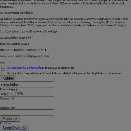
az adatvedelem@toyota-ce.com e-mail címre megküldött levélben bármikor visszavonhatják az adatkezeléshez
adott hozzájárulásukat, és kérhetik adataik törlését. Ebben az esetben a hírlevél-szolgáltatást az adatkezelők
beszüntetik.
10. Jogorvoslati lehetőségek:
Az érintett az adatai kezelésével kapcsolatosan panaszt tehet az adatkezelő adatvedelem@toyota-ce.com e-mail
címén, beadvánnyal fordulhat a Nemzeti Adatvédelmi és Információszabadság Hatósághoz (1125 Budapest,
Szilágyi Erzsébet fasor 22/C), vagy pert indíthat a lakóhelye (tartózkodási helye) szerint illetékes bíróságon.
11. Adatvédelmi tisztviselő neve és elérhetősége:
Az adatvédelmi tisztviselő
neve: dr. Kerekes Zsuzsa
címe: 2040 Budaörs Budapark Keleti 4.
e-mail címe:
adatvedelem@toyota-ce.com
Az Adatkezelési Tájékoztatóban
foglaltakat megismertem
Hozzájárulok, hogy adataimat hírlevél küldése céljából a Tájékoztatóban foglaltak szerint kezeljék
Küldés
Form campaign
Consent Info
Consent Info
Modellek
Modellek
Személyautók