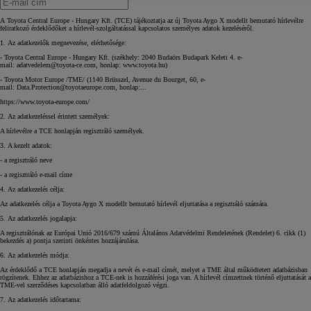
A Toyota Central Europe - Hungary Kft. (TCE) tájékoztatja az új Toyota Aygo X modellt bemutató hírlevélre
feliratkozó érdeklődőket a hírlevél-szolgáltatással kapcsolatos személyes adatok kezeléséről.
1. Az adatkezelők megnevezése, elérhetősége:
- Toyota Central Europe - Hungary Kft. (székhely: 2040 Budaörs Budapark Keleti 4. e-
mail:
adatvedelem@toyota-ce.com
, honlap: www.toyota.hu)
- Toyota Motor Europe /TME/ (1140 Brüsszel, Avenue du Bourget, 60, e-
mail:
Data.Protection@toyotaeurope.com
, honlap:...
https://www.toyota-europe.com/
2. Az adatkezeléssel érintett személyek:
A hírlevélre a TCE honlapján regisztráló személyek.
3. A kezelt adatok:
- a regisztráló neve
- a regisztráló e-mail címe
4. Az adatkezelés célja:
Az adatkezelés célja a Toyota Aygo X modellt bemutató hírlevél eljuttatása a regisztráló számára.
5. Az adatkezelés jogalapja:
A regisztrálónak az Európai Unió 2016/679 számú Általános Adatvédelmi Rendeletének (Rendelet) 6. cikk (1)
bekezdés a) pontja szerinti önkéntes hozzájárulása.
6. Az adatkezelés módja:
Az érdeklődő a TCE honlapján megadja a nevét és e-mail címét, melyet a TME által működtetett adatbázisban
rögzítenek. Ehhez az adatbázishoz a TCE-nek is hozzáférési joga van. A hírlevél címzettnek történő eljuttatását a
TME-vel szerződéses kapcsolatban álló adatfeldolgozó végzi.
7. Az adatkezelés időtartama: