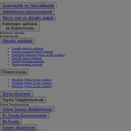
Szalonautók és Használtautók
Jelentkezzen tesztvezetésre!
Nézze meg az aktuális árakat
Különleges ajánlatok
és finanszírozás
Különleges ajánlatok
és finanszírozás
Aktuális ajánlatok
Személygépkocsi ajánlatok
Speciális haszongépjármű ajánlatok
Szalonautó ajánlatok
(Opens in new window)
Őszi-téli szerviz ajánlatok
Személygépjármű ajánlatok
Haszongépjármű ajánlatok
Finanszírozás
Termékek
(Opens in new window)
Ajánlatok
(Opens in new window)
Kapcsolat
(Opens in new window)
Toyota Business
Toyota Tulajdonosoknak
Toyota Tulajdonosoknak
Online Szerviz Bejelentkezés
4+ Toyota Szervizprogram
MyToyota
Eredeti alkatrészek