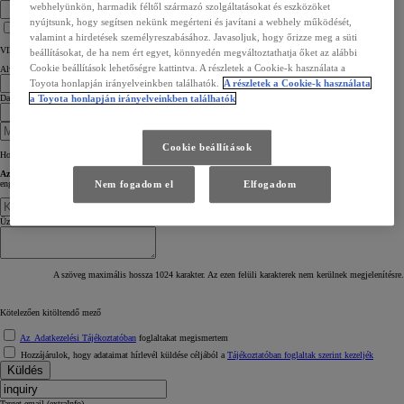
webhelyünkön, harmadik féltől származó szolgáltatásokat és eszközöket
nyújtsunk, hogy segítsen nekünk megérteni és javítani a webhely működését,
Kérdésem gépkocsival kapcsolatos
valamint a hirdetések személyreszabásához. Javasoljuk, hogy őrizze meg a süti
VIN szám megadása kötelező
beállításokat, de ha nem ért egyet, könnyedén megváltoztathatja őket az alábbi
Cookie beállítások lehetőségre kattintva. A részletek a Cookie-k használata a
Alvázszám (VIN)
Toyota honlapján irányelveinkben találhatók.
A részletek a Cookie-k használata
a Toyota honlapján irányelveinkben találhatók
Date of first registration
Cookie beállítások
Hol találom az alvázszámot (VIN)?
Az alvázszám (Vehicle Identification Number – VIN)
megtalálható az autóban és a jármű forgalmi
Nem fogadom el
Elfogadom
engedélyének „E” pontjában, mely egy 17 karakterből álló alfanumerikus kód
.
Üzenete
A szöveg maximális hossza 1024 karakter. Az ezen felüli karakterek nem kerülnek megjelenítésre.
Kötelezően kitöltendő mező
Az Adatkezelési Tájékoztatóban
foglaltakat megismertem
Hozzájárulok, hogy adataimat hírlevél küldése céljából a
Tájékoztatóban foglaltak szerint kezeljék
Küldés
Target email (extraInfo)