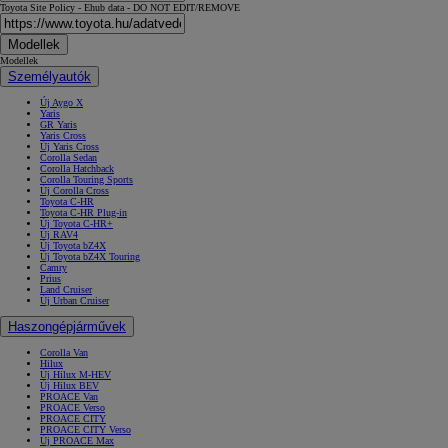
Toyota Site Policy - Ehub data - DO NOT EDIT/REMOVE
Modellek
Modellek
Személyautók
Új Aygo X
Yaris
GR Yaris
Yaris Cross
Új Yaris Cross
Corolla Sedan
Corolla Hatchback
Corolla Touring Sports
Új Corolla Cross
Toyota C-HR
Toyota C-HR Plug-in
Új Toyota C-HR+
Új RAV4
Új Toyota bZ4X
Új Toyota bZ4X Touring
Camry
Prius
Land Cruiser
Új Urban Cruiser
Haszongépjárművek
Corolla Van
Hilux
Új Hilux M-HEV
Új Hilux BEV
PROACE Van
PROACE Verso
PROACE CITY
PROACE CITY Verso
Új PROACE Max