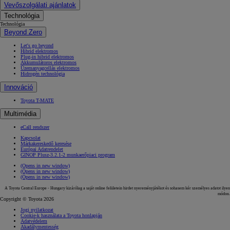
Vevőszolgálati ajánlatok
Technológia
Technológia
Beyond Zero
Let's go beyond
Hibrid elektromos
Plug-in hibrid elektromos
Akkumulátoros elektromos
Üzemanyagcellás elektromos
Hidrogén technológia
Innováció
Toyota T-MATE
Multimédia
eCall rendszer
Kapcsolat
Márkakereskedő keresése
Európai Adatrendelet
GINOP Plusz-3.2.1-2 munkaerőpiaci program
(Opens in new window)
(Opens in new window)
(Opens in new window)
A Toyota Central Europe - Hungary kizárólag a saját online felületein hirdet nyereményjátékot és sohasem kér személyes adatot ilyen
módon.
Copyright © Toyota 2026
Jogi nyilatkozat
Cookie-k használata a Toyota honlapján
Adatvédelem
Akadálymentesség