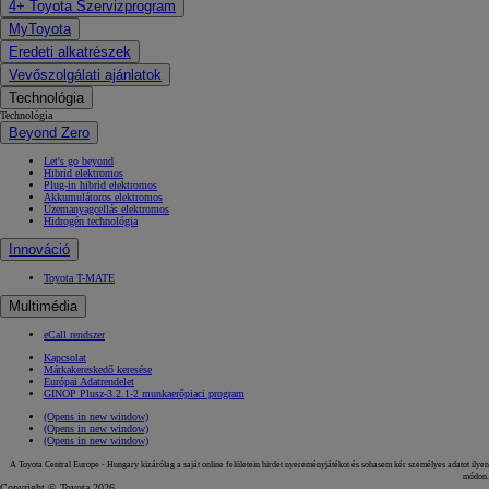
4+ Toyota Szervizprogram
MyToyota
Eredeti alkatrészek
Vevőszolgálati ajánlatok
Technológia
Technológia
Beyond Zero
Let's go beyond
Hibrid elektromos
Plug-in hibrid elektromos
Akkumulátoros elektromos
Üzemanyagcellás elektromos
Hidrogén technológia
Innováció
Toyota T-MATE
Multimédia
eCall rendszer
Kapcsolat
Márkakereskedő keresése
Európai Adatrendelet
GINOP Plusz-3.2.1-2 munkaerőpiaci program
(Opens in new window)
(Opens in new window)
(Opens in new window)
A Toyota Central Europe - Hungary kizárólag a saját online felületein hirdet nyereményjátékot és sohasem kér személyes adatot ilyen
módon.
Copyright © Toyota 2026