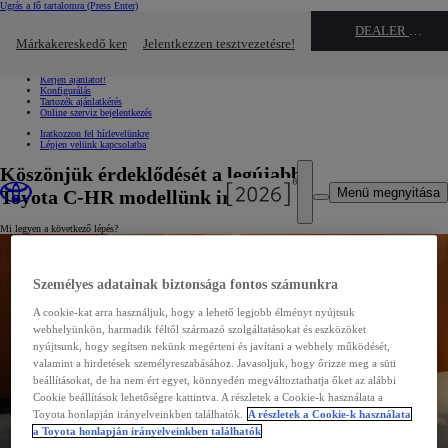
Ugrás a fő tartalomra
(Press Enter)
Gyors linkek
DEALER NAME
Kattintson ide a bezáráshoz
Márkakereskedő keresése
Jelentkezzen tesztvezetésre!
Gyors linkek
Jelentkezzen tesztvezetésre!
Kérjen ajánlatot!
Konfigurálás
Tartozék ajánlatkérés
Online szerviz bejelentkezés
Iratkozzon fel hírlevelünkre
Lépjen velünk kapcsolatba
Köszönjük érdeklődését a legújabb
Menü megnyitása
Toyota C-HR modellünk iránt!
Mi legyen a következő lépés?
Személyes adatainak biztonsága fontos számunkra
A cookie-kat arra használjuk, hogy a lehető legjobb élményt nyújtsuk
webhelyünkön, harmadik féltől származó szolgáltatásokat és eszközöket
nyújtsunk, hogy segítsen nekünk megérteni és javítani a webhely működését,
valamint a hirdetések személyreszabásához. Javasoljuk, hogy őrizze meg a süti
beállításokat, de ha nem ért egyet, könnyedén megváltoztathatja őket az alábbi
Cookie beállítások lehetőségre kattintva. A részletek a Cookie-k használata a
Toyota honlapján irányelveinkben találhatók.
A részletek a Cookie-k használata
a Toyota honlapján irányelveinkben találhatók