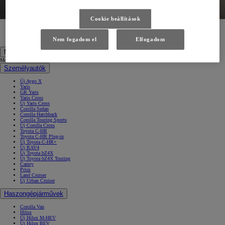
Cookie beállítások
Tesztvezetésre jelentkezés
Ajánlat kérés
Feliratkozás hírlevélre
Nem fogadom el
Elfogadom
Modellek
Modellek
Személyautók
Új Aygo X
Yaris
GR Yaris
Yaris Cross
Új Yaris Cross
Corolla Sedan
Corolla Hatchback
Corolla Touring Sports
Új Corolla Cross
Toyota C-HR
Toyota C-HR Plug-in
Új Toyota C-HR+
Új RAV4
Új Toyota bZ4X
Új Toyota bZ4X Touring
Camry
Prius
Land Cruiser
Új Urban Cruiser
Haszongépjárművek
Corolla Van
Hilux
Új Hilux M-HEV
Új Hilux BEV