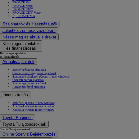
PROACE Van
PROACE Verso
PROACE CITY
PROACE CITY Verso
Új PROACE Max
Szalonautók és Használtautók
Jelentkezzen tesztvezetésre!
Nézze meg az aktuális árakat
Különleges ajánlatok
és finanszírozás
Különleges ajánlatok
és finanszírozás
Aktuális ajánlatok
Személygépkocsi ajánlatok
Speciális haszongépjármű ajánlatok
Szalonautó ajánlatok
(Opens in new window)
Őszi-téli szerviz ajánlatok
Személygépjármű ajánlatok
Haszongépjármű ajánlatok
Finanszírozás
Termékek
(Opens in new window)
Ajánlatok
(Opens in new window)
Kapcsolat
(Opens in new window)
Toyota Business
Toyota Tulajdonosoknak
Toyota Tulajdonosoknak
Online Szerviz Bejelentkezés