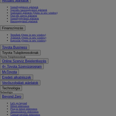
Aktuális ajánlatok
Személygépkocsi ajánlatok
Speciális haszongépjármű ajánlatok
Szalonautó ajánlatok
(Opens in new window)
Őszi-téli szerviz ajánlatok
Személygépjármű ajánlatok
Haszongépjármű ajánlatok
Finanszírozás
Termékek
(Opens in new window)
Ajánlatok
(Opens in new window)
Kapcsolat
(Opens in new window)
Toyota Business
Toyota Tulajdonosoknak
Toyota Tulajdonosoknak
Online Szerviz Bejelentkezés
4+ Toyota Szervizprogram
MyToyota
Eredeti alkatrészek
Vevőszolgálati ajánlatok
Technológia
Technológia
Beyond Zero
Let's go beyond
Hibrid elektromos
Plug-in hibrid elektromos
Akkumulátoros elektromos
Üzemanyagcellás elektromos