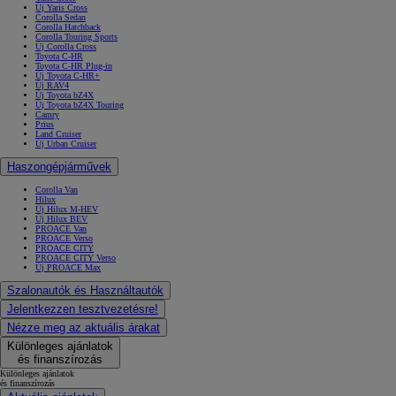
Új Yaris Cross
Corolla Sedan
Corolla Hatchback
Corolla Touring Sports
Új Corolla Cross
Toyota C-HR
Toyota C-HR Plug-in
Új Toyota C-HR+
Új RAV4
Új Toyota bZ4X
Új Toyota bZ4X Touring
Camry
Prius
Land Cruiser
Új Urban Cruiser
Haszongépjárművek
Corolla Van
Hilux
Új Hilux M-HEV
Új Hilux BEV
PROACE Van
PROACE Verso
PROACE CITY
PROACE CITY Verso
Új PROACE Max
Szalonautók és Használtautók
Jelentkezzen tesztvezetésre!
Nézze meg az aktuális árakat
Különleges ajánlatok
és finanszírozás
Különleges ajánlatok
és finanszírozás