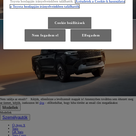
Toyota honlapján irányelveinkben találhatók.
A részletek a Cookie-k használata
a Toyota honlapján irányelveinkben találhatók
Cookie beállítások
Nem fogadom el
Elfogadom
Nem találja az emailt? Kérjük, ellenőrizze a levélszemét mappát is! Amennyiben továbbra sem érkezett meg
az üzenet, kérjük, iratkozzon fel
újra
– előfordulhat, hogy hiba történt az email cím megadásakor.
Modellek
Modellek
Személyautók
Új Aygo X
Yaris
GR Yaris
Yaris Cross