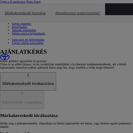
Ugrás a fő tartalomra
(Press Enter)
Gyors linkek
Kattintson ide a bezáráshoz
Márkakereskedő keresése
Jelentkezzen tesztvezetésre!
Gyors linkek
Jelentkezzen tesztvezetésre!
Kérjen ajánlatot!
Konfigurálás
Tartozék ajánlatkérés
Online szerviz bejelentkezés
Iratkozzon fel hírlevelünkre
Lépjen velünk kapcsolatba
AJÁNLATKÉRÉS
Kérjen ajánlatot egyszerűen és gyorsan!
Töltse ki az alábbi űrlapot, és mi továbbítjuk érdeklődését a kiválasztott márkakereskedésnek, aki a lehető
leghamarabb személyre szabott ajánlattal keresi meg Önt, hogy mielőbb a volán mögé ülhessen!
1
Márkakereskedő kiválasztása
2
Elérhetőség megadása
Márkakereskedő kiválasztása
Jelölje meg a márkakereskedést: választhatja az Önhöz legközelebb eső helyet, vagy dönthet egyéni preferencia
alapján.