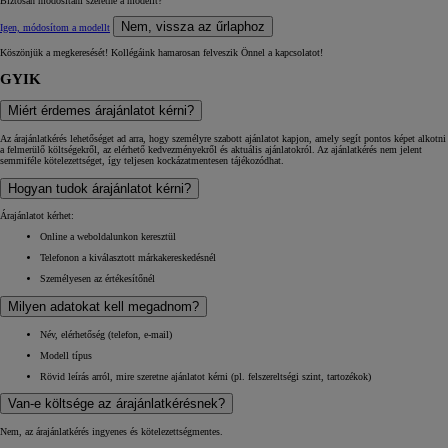
Biztosan módosítani szeretné a modellt?
Nem, vissza az űrlaphoz
Igen, módosítom a modellt
Köszönjük a megkeresését! Kollégáink hamarosan felveszik Önnel a kapcsolatot!
GYIK
Miért érdemes árajánlatot kérni?
Az árajánlatkérés lehetőséget ad arra, hogy személyre szabott ajánlatot kapjon, amely segít pontos képet alkotni
a felmerülő költségekről, az elérhető kedvezményekről és aktuális ajánlatokról. Az ajánlatkérés nem jelent
semmiféle kötelezettséget, így teljesen kockázatmentesen tájékozódhat.
Hogyan tudok árajánlatot kérni?
Árajánlatot kérhet:
Online a weboldalunkon keresztül
Telefonon a kiválasztott márkakereskedésnél
Személyesen az értékesítőnél
Milyen adatokat kell megadnom?
Név, elérhetőség (telefon, e-mail)
Modell típus
Rövid leírás arról, mire szeretne ajánlatot kérni (pl. felszereltségi szint, tartozékok)
Van-e költsége az árajánlatkérésnek?
Nem, az árajánlatkérés ingyenes és kötelezettségmentes.