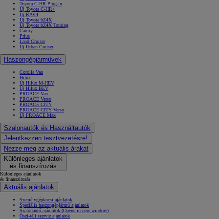
Toyota C-HR Plug-in
Új Toyota C-HR+
Új RAV4
Új Toyota bZ4X
Új Toyota bZ4X Touring
Camry
Prius
Land Cruiser
Új Urban Cruiser
Haszongépjárművek
Corolla Van
Hilux
Új Hilux M-HEV
Új Hilux BEV
PROACE Van
PROACE Verso
PROACE CITY
PROACE CITY Verso
Új PROACE Max
Szalonautók és Használtautók
Jelentkezzen tesztvezetésre!
Nézze meg az aktuális árakat
Különleges ajánlatok
és finanszírozás
Különleges ajánlatok
és finanszírozás
Aktuális ajánlatok
Személygépkocsi ajánlatok
Speciális haszongépjármű ajánlatok
Szalonautó ajánlatok
(Opens in new window)
Őszi-téli szerviz ajánlatok