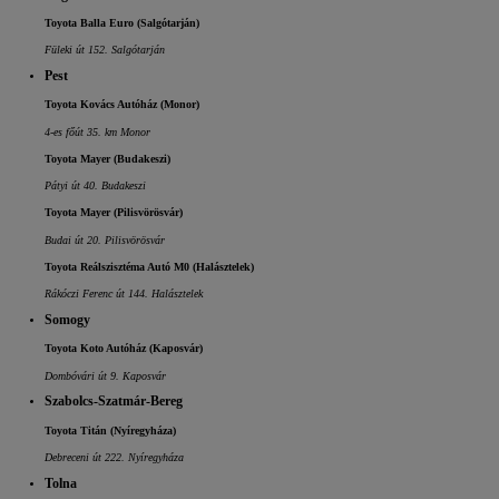
Toyota Balla Euro (Salgótarján)
Füleki út 152. Salgótarján
Pest
Toyota Kovács Autóház (Monor)
4-es főút 35. km Monor
Toyota Mayer (Budakeszi)
Pátyi út 40. Budakeszi
Toyota Mayer (Pilisvörösvár)
Budai út 20. Pilisvörösvár
Toyota Reálszisztéma Autó M0 (Halásztelek)
Rákóczi Ferenc út 144. Halásztelek
Somogy
Toyota Koto Autóház (Kaposvár)
Dombóvári út 9. Kaposvár
Szabolcs-Szatmár-Bereg
Toyota Titán (Nyíregyháza)
Debreceni út 222. Nyíregyháza
Tolna