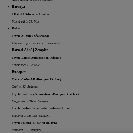
Baranya
TOYOTA Schneider Autóház
Pécsváradi út 23. Pécs
Békés
Toyota A1 Autó (Békéscsaba)
Almáskerti Ipari Park 2. sz. Békéscsaba
Borsod-Abaúj-Zemplén
Toyota Balogh Autószalonok (Miskolc)
Forrás utca 2. Miskolc
Budapest
Toyota CarNet M5 (Budapest IX. ker.)
Gyáli út 42. Budapest
Toyota Emil Frey Autócentrum (Budapest XIV. ker.)
Mogyoródi út 34-40. Budapest
Toyota Reálszisztéma Buda (Budapest XI. ker.)
Budaörsi út 185-195. Budapest
Toyota Sakura (Budapest III. ker.)
Szőlőkert u. 1. Budapest