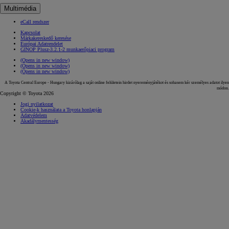
Multimédia
eCall rendszer
Kapcsolat
Márkakereskedő keresése
Európai Adatrendelet
GINOP Plusz-3.2.1-2 munkaerőpiaci program
(Opens in new window)
(Opens in new window)
(Opens in new window)
A Toyota Central Europe - Hungary kizárólag a saját online felületein hirdet nyereményjátékot és sohasem kér személyes adatot ilyen
módon.
Copyright © Toyota 2026
Jogi nyilatkozat
Cookie-k használata a Toyota honlapján
Adatvédelem
Akadálymentesség