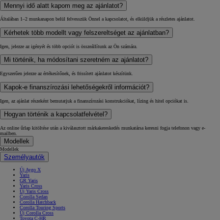
Mennyi idő alatt kapom meg az ajánlatot?
Általában 1–2 munkanapon belül felvesszük Önnel a kapcsolatot, és elküldjük a részletes ajánlatot.
Kérhetek több modellt vagy felszereltséget az ajánlatban?
Igen, jelezze az igényét és több opciót is összeállítunk az Ön számára.
Mi történik, ha módosítani szeretném az ajánlatot?
Egyszerűen jelezze az értékesítőnek, és frissített ajánlatot készítünk.
Kapok-e finanszírozási lehetőségekről információt?
Igen, az ajánlat részeként bemutatjuk a finanszírozási konstrukciókat, lízing és hitel opciókat is.
Hogyan történik a kapcsolatfelvétel?
Az online űrlap kitöltése után a kiválasztott márkakereskedés munkatársa keresni fogja telefonon vagy e-
mailben.
Modellek
Modellek
Személyautók
Új Aygo X
Yaris
GR Yaris
Yaris Cross
Új Yaris Cross
Corolla Sedan
Corolla Hatchback
Corolla Touring Sports
Új Corolla Cross
Toyota C-HR