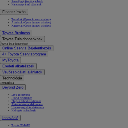
Személygépjármű ajánlatok
Haszongépjármű ajánlatok
Finanszírozás
Termékek
(Opens in new window)
Ajánlatok
(Opens in new window)
Kapcsolat
(Opens in new window)
Toyota Business
Toyota Tulajdonosoknak
Toyota Tulajdonosoknak
Online Szerviz Bejelentkezés
4+ Toyota Szervizprogram
MyToyota
Eredeti alkatrészek
Vevőszolgálati ajánlatok
Technológia
Technológia
Beyond Zero
Let's go beyond
Hibrid elektromos
Plug-in hibrid elektromos
Akkumulátoros elektromos
Üzemanyagcellás elektromos
Hidrogén technológia
Innováció
Toyota T-MATE