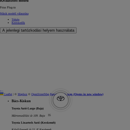
Kiválasztott modell
Prius Plug-in
Másik modell választása
Térkép
Kereskedők
A jelenlegi tartózkodási helyem használata
+
−
Leaflet
|
©
Mapbox
©
OpenStreetMap
Improve this map
(Opens in new window)
Bács-Kiskun
Toyota Autó-Largo (Baja)
35
Mártonszállási út 109. Baja
Toyota Linartech Autó (Kecskemét)
Külső-Szegedi út 51./E Kecskemét