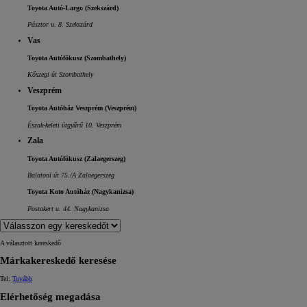
Toyota Autó-Largo (Szekszárd)
Pásztor u. 8. Szekszárd
Vas
Toyota Autófókusz (Szombathely)
Kőszegi út Szombathely
Veszprém
Toyota Autóház Veszprém (Veszprém)
Észak-keleti útgyűrű 10. Veszprém
Zala
Toyota Autófókusz (Zalaegerszeg)
Balatoni út 75./A Zalaegerszeg
Toyota Koto Autóház (Nagykanizsa)
Postakert u. 44. Nagykanizsa
A választott kereskedő
Márkakereskedő keresése
Tel:
Tovább
Elérhetőség megadása