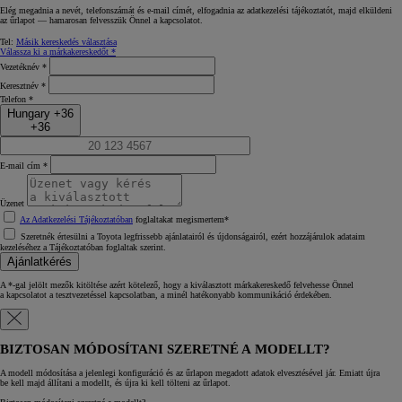
Elég megadnia a nevét, telefonszámát és e‑mail címét, elfogadnia az adatkezelési tájékoztatót, majd elküldeni
az űrlapot — hamarosan felvesszük Önnel a kapcsolatot.
Tel:
Másik kereskedés választása
Válassza ki a márkakereskedőt *
Vezetéknév *
Keresztnév *
Telefon *
Hungary +36
+36
E‑mail cím *
Üzenet
Az Adatkezelési Tájékoztatóban
foglaltakat megismertem*
Szeretnék értesülni a Toyota legfrissebb ajánlatairól és újdonságairól, ezért hozzájárulok adataim
kezeléséhez a Tájékoztatóban foglaltak szerint.
Ajánlatkérés
A *‑gal jelölt mezők kitöltése azért kötelező, hogy a kiválasztott márkakereskedő felvehesse Önnel
a kapcsolatot a tesztvezetéssel kapcsolatban, a minél hatékonyabb kommunikáció érdekében.
BIZTOSAN MÓDOSÍTANI SZERETNÉ A MODELLT?
A modell módosítása a jelenlegi konfiguráció és az űrlapon megadott adatok elvesztésével jár. Emiatt újra
be kell majd állítani a modellt, és újra ki kell tölteni az űrlapot.