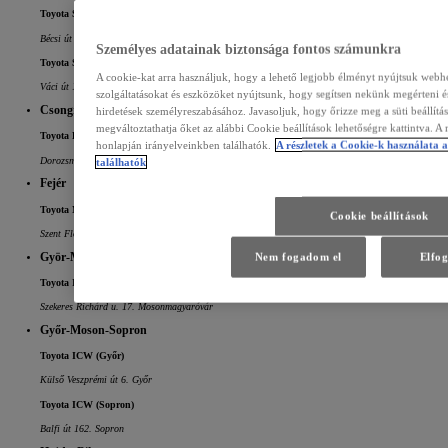
Toyota Sakura Hibrid Központ (Budapest III. ker.)
Bécsi út 178. Budapest
Személyes adatainak biztonsága fontos számunkra
Toyota Schiller (Budapest IV. ker.)
A cookie-kat arra használjuk, hogy a lehető legjobb élményt nyújtsuk web
Váci út 119./C Budapest
szolgáltatásokat és eszközöket nyújtsunk, hogy segítsen nekünk megérteni é
Csongrád
hirdetések személyreszabásához. Javasoljuk, hogy őrizze meg a süti beállít
megváltoztathatja őket az alábbi Cookie beállítások lehetőségre kattintva. A
Toyota Kovács Autóház (Szeged)
honlapján irányelveinkben találhatók.
A részletek a Cookie-k használata 
Dorozsmai út 9. Szeged
találhatók
Fejér
Toyota Mayer (Székesfehérvár)
Cookie beállítások
Szent Flórián körút 1. Székesfehérvár
Györ-Moson-Sopron
Nem fogadom el
Elfo
Toyota ICW (Mosonmagyaróvár)
Szekeres Richárd u. 17. Mosonmagyaróvár
Győr-Moson-Sopron
Toyota ICW (Győr)
Külső Veszprémi út 6. Győr
Toyota ICW (Sopron)
Balfi út 162. Sopron