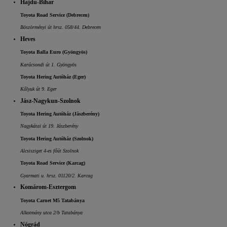
Hajdu-Bihar
Toyota Road Service (Debrecen)
Böszörményi út hrsz. 058/44. Debrecen
Heves
Toyota Balla Euro (Gyöngyös)
Karácsondi út 1. Gyöngyös
Toyota Hering Autóház (Eger)
Kőlyuk út 9. Eger
Jász-Nagykun-Szolnok
Toyota Hering Autóház (Jászberény)
Nagykátai út 19. Jászberény
Toyota Hering Autóház (Szolnok)
Alcsisziget 4-es főút Szolnok
Toyota Road Service (Karcag)
Gyarmati u. hrsz. 01120/2. Karcag
Komárom-Esztergom
Toyota Carnet M5 Tatabánya
Alkotmány utca 2/b Tatabánya
Nógrád