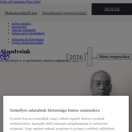
Ugrás a fő tartalomra
(Press Enter)
Gyors linkek
DEALER NAME
Kattintson ide a bezáráshoz
Márkakereskedő keresése
Jelentkezzen tesztvezetésre!
Gyors linkek
Jelentkezzen tesztvezetésre!
Kérjen ajánlatot!
Konfigurálás
Tartozék ajánlatkérés
Online szerviz bejelentkezés
Iratkozzon fel hírlevelünkre
Lépjen velünk kapcsolatba
Alapelveink
Menü megnyitása
Az irányításunk és az ügyfeleinkkel szembeni magatartásunk alapelvei.
Személyes adatainak biztonsága fontos számunkra
A cookie-kat arra használjuk, hogy a lehető legjobb élményt nyújtsuk
webhelyünkön, harmadik féltől származó szolgáltatásokat és eszközöket
nyújtsunk, hogy segítsen nekünk megérteni és javítani a webhely működését,