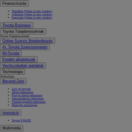
Finanszírozás
Termékek
(Opens in new window)
Ajánlatok
(Opens in new window)
Kapcsolat
(Opens in new window)
Toyota Business
Toyota Tulajdonosoknak
Toyota Tulajdonosoknak
Online Szerviz Bejelentkezés
4+ Toyota Szervizprogram
MyToyota
Eredeti alkatrészek
Vevőszolgálati ajánlatok
Technológia
Technológia
Beyond Zero
Let's go beyond
Hibrid elektromos
Plug-in hibrid elektromos
Akkumulátoros elektromos
Üzemanyagcellás elektromos
Hidrogén technológia
Innováció
Toyota T-MATE
Multimédia