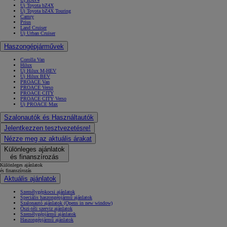
Új Toyota bZ4X
Új Toyota bZ4X Touring
Camry
Prius
Land Cruiser
Új Urban Cruiser
Haszongépjárművek
Corolla Van
Hilux
Új Hilux M-HEV
Új Hilux BEV
PROACE Van
PROACE Verso
PROACE CITY
PROACE CITY Verso
Új PROACE Max
Szalonautók és Használtautók
Jelentkezzen tesztvezetésre!
Nézze meg az aktuális árakat
Különleges ajánlatok
és finanszírozás
Különleges ajánlatok
és finanszírozás
Aktuális ajánlatok
Személygépkocsi ajánlatok
Speciális haszongépjármű ajánlatok
Szalonautó ajánlatok
(Opens in new window)
Őszi-téli szerviz ajánlatok
Személygépjármű ajánlatok
Haszongépjármű ajánlatok