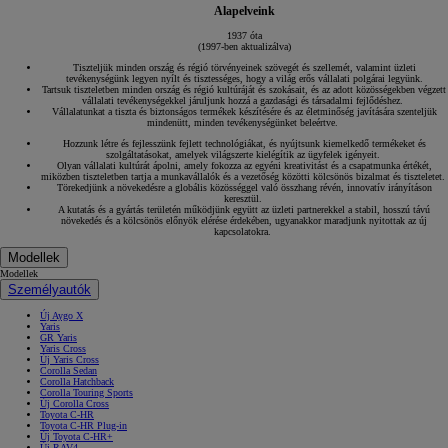
Alapelveink
1937 óta
(1997-ben aktualizálva)
Tiszteljük minden ország és régió törvényeinek szövegét és szellemét, valamint üzleti
tevékenységünk legyen nyílt és tisztességes, hogy a világ erős vállalati polgárai legyünk.
Tartsuk tiszteletben minden ország és régió kultúráját és szokásait, és az adott közösségekben végzett
vállalati tevékenységekkel járuljunk hozzá a gazdasági és társadalmi fejlődéshez.
Vállalatunkat a tiszta és biztonságos termékek készítésére és az életminőség javítására szenteljük
mindenütt, minden tevékenységünket beleértve.
Hozzunk létre és fejlesszünk fejlett technológiákat, és nyújtsunk kiemelkedő termékeket és
szolgáltatásokat, amelyek világszerte kielégítik az ügyfelek igényeit.
Olyan vállalati kultúrát ápolni, amely fokozza az egyéni kreativitást és a csapatmunka értékét,
miközben tiszteletben tartja a munkavállalók és a vezetőség közötti kölcsönös bizalmat és tiszteletet.
Törekedjünk a növekedésre a globális közösséggel való összhang révén, innovatív irányításon
keresztül.
A kutatás és a gyártás területén működjünk együtt az üzleti partnerekkel a stabil, hosszú távú
növekedés és a kölcsönös előnyök elérése érdekében, ugyanakkor maradjunk nyitottak az új
kapcsolatokra.
Modellek
Modellek
Személyautók
Új Aygo X
Yaris
GR Yaris
Yaris Cross
Új Yaris Cross
Corolla Sedan
Corolla Hatchback
Corolla Touring Sports
Új Corolla Cross
Toyota C-HR
Toyota C-HR Plug-in
Új Toyota C-HR+
Új RAV4