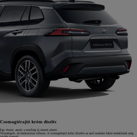
Csomagtérajtó króm díszléc
Egy részlet, amely a minőség új elemét jelenti.
Visszafogott, de határozottan stílusos. A csomagtérajtó króm díszléce az autó markáns hátsó kialakítását még
inkább kiemeli;