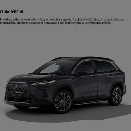
Oldalfellépő
Praktikum stílussal kombinálva végig az autó oldala mentén. Az oldalfellépők fokozzák az autó robusztus
megjelenését, miközben könnyebben hozzáférhet a gépjármű tetejéhez és a tetőcsomagtartóhoz.