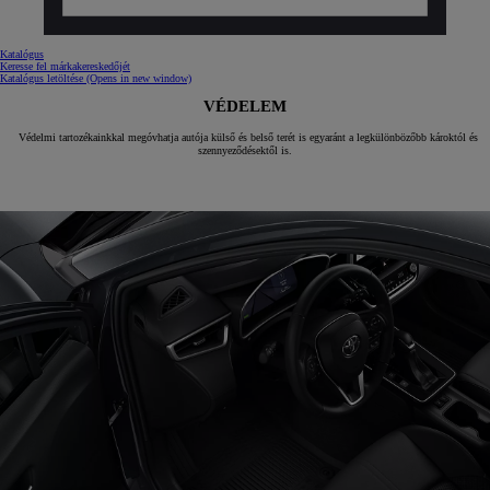
Katalógus
Keresse fel márkakereskedőjét
Katalógus letöltése
(Opens in new window)
VÉDELEM
Védelmi tartozékainkkal megóvhatja autója külső és belső terét is egyaránt a legkülönbözőbb károktól és
szennyeződésektől is.