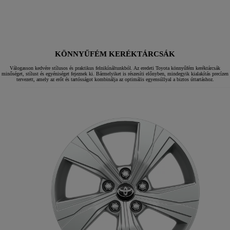
KÖNNYŰFÉM KERÉKTÁRCSÁK
Válogasson kedvére stílusos és praktikus felnikínáltunkból. Az eredeti Toyota könnyűfém keréktárcsák
minőséget, stílust és egyéniséget fejeznek ki. Bármelyiket is részesíti előnyben, mindegyik kialakítás precízen
tervezett, amely az erőt és tartósságot kombinálja az optimális egyensúllyal a biztos úttartáshoz.