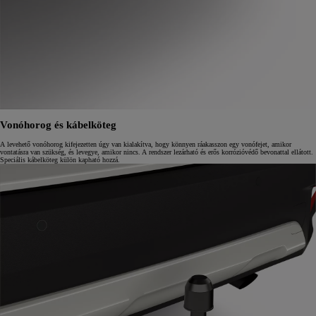
Vonóhorog és kábelköteg
A levehető vonóhorog kifejezetten úgy van kialakítva, hogy könnyen ráakasszon egy vonófejet, amikor
vontatásra van szükség, és levegye, amikor nincs. A rendszer lezárható és erős korrózióvédő bevonattal ellátott.
Speciális kábelköteg külön kapható hozzá.