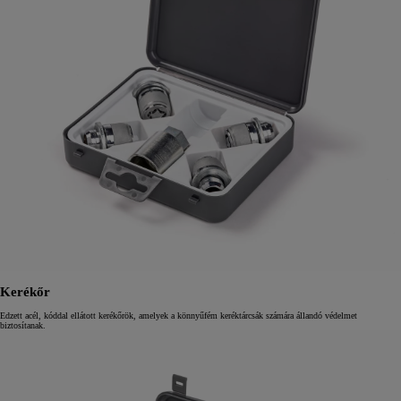
Kerékőr
Edzett acél, kóddal ellátott kerékőrök, amelyek a könnyűfém keréktárcsák számára állandó védelmet
biztosítanak.