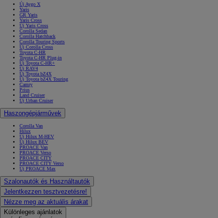
Új Aygo X
Yaris
GR Yaris
Yaris Cross
Új Yaris Cross
Corolla Sedan
Corolla Hatchback
Corolla Touring Sports
Új Corolla Cross
Toyota C-HR
Toyota C-HR Plug-in
Új Toyota C-HR+
Új RAV4
Új Toyota bZ4X
Új Toyota bZ4X Touring
Camry
Prius
Land Cruiser
Új Urban Cruiser
Haszongépjárművek
Corolla Van
Hilux
Új Hilux M-HEV
Új Hilux BEV
PROACE Van
PROACE Verso
PROACE CITY
PROACE CITY Verso
Új PROACE Max
Szalonautók és Használtautók
Jelentkezzen tesztvezetésre!
Nézze meg az aktuális árakat
Különleges ajánlatok