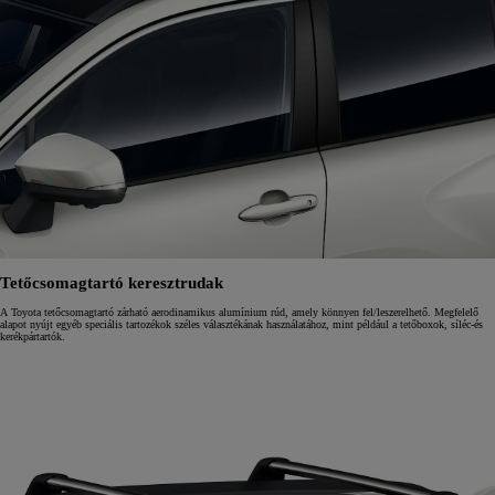
Tetőcsomagtartó keresztrudak
A Toyota tetőcsomagtartó zárható aerodinamikus alumínium rúd, amely könnyen fel/leszerelhető. Megfelelő
alapot nyújt egyéb speciális tartozékok széles választékának használatához, mint például a tetőboxok, síléc-és
kerékpártartók.