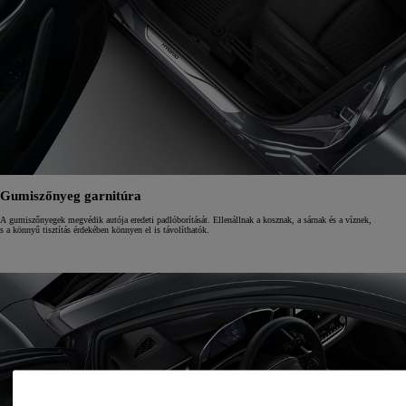
Gumiszőnyeg garnitúra
A gumiszőnyegek megvédik autója eredeti padlóborítását. Ellenállnak a kosznak, a sárnak és a víznek,
s a könnyű tisztítás érdekében könnyen el is távolíthatók.