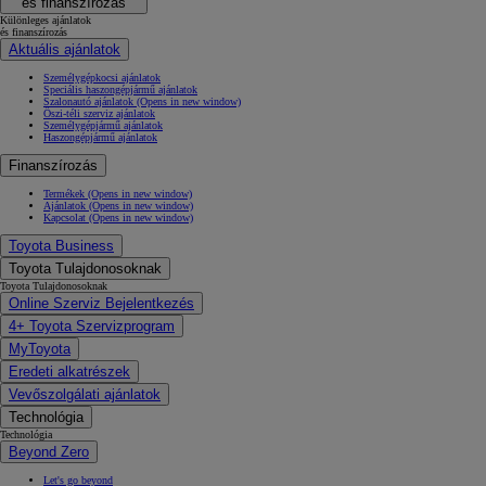
és finanszírozás
Különleges ajánlatok
és finanszírozás
Aktuális ajánlatok
Személygépkocsi ajánlatok
Speciális haszongépjármű ajánlatok
Szalonautó ajánlatok
(Opens in new window)
Őszi-téli szerviz ajánlatok
Személygépjármű ajánlatok
Haszongépjármű ajánlatok
Finanszírozás
Termékek
(Opens in new window)
Ajánlatok
(Opens in new window)
Kapcsolat
(Opens in new window)
Toyota Business
Toyota Tulajdonosoknak
Toyota Tulajdonosoknak
Online Szerviz Bejelentkezés
4+ Toyota Szervizprogram
MyToyota
Eredeti alkatrészek
Vevőszolgálati ajánlatok
Technológia
Technológia
Beyond Zero
Let's go beyond