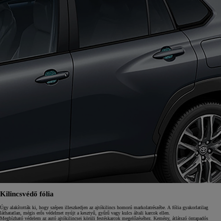
Kilincsvédő fólia
Úgy alakították ki, hogy szépen illeszkedjen az ajtókilincs homorú markolatrészébe. A fólia gyakorlatilag
láthatatlan, mégis erős védelmet nyújt a kesztyű, gyűrű vagy kulcs általi karcok ellen.
Megbízható védelem az autó ajtókilincsei körüli festéskarcok megelőzéséhez. Kemény, átlátszó öntapadós