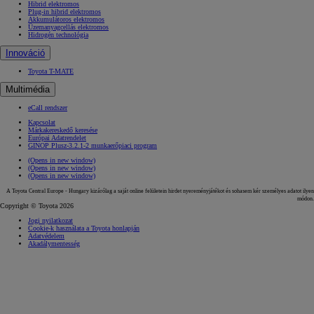
Hibrid elektromos
Plug-in hibrid elektromos
Akkumulátoros elektromos
Üzemanyagcellás elektromos
Hidrogén technológia
Innováció
Toyota T-MATE
Multimédia
eCall rendszer
Kapcsolat
Márkakereskedő keresése
Európai Adatrendelet
GINOP Plusz-3.2.1-2 munkaerőpiaci program
(Opens in new window)
(Opens in new window)
(Opens in new window)
A Toyota Central Europe - Hungary kizárólag a saját online felületein hirdet nyereményjátékot és sohasem kér személyes adatot ilyen
módon.
Copyright © Toyota 2026
Jogi nyilatkozat
Cookie-k használata a Toyota honlapján
Adatvédelem
Akadálymentesség