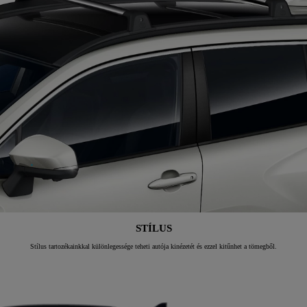
STÍLUS
Stílus tartozékainkkal különlegessége teheti autója kinézetét és ezzel kitűnhet a tömegből.