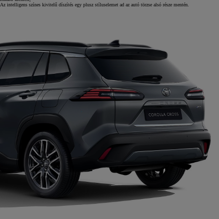
Az intelligens színes kivitelű díszítés egy plusz stíluselemet ad az autó törzse alsó része mentén.