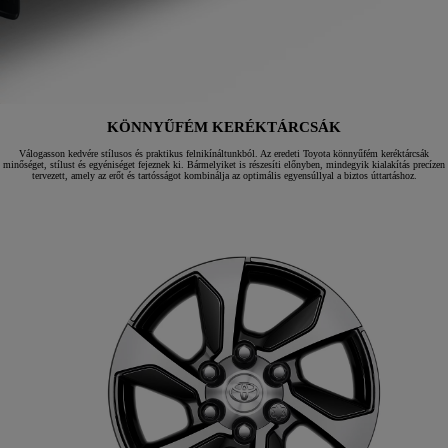
KÖNNYŰFÉM KERÉKTÁRCSÁK
Válogasson kedvére stílusos és praktikus felnikínáltunkból. Az eredeti Toyota könnyűfém keréktárcsák
minőséget, stílust és egyéniséget fejeznek ki. Bármelyiket is részesíti előnyben, mindegyik kialakítás precízen
tervezett, amely az erőt és tartósságot kombinálja az optimális egyensúllyal a biztos úttartáshoz.