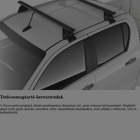
Tetőcsomagtartó keresztrudak
A Toyota tetőcsomagtartó zárható aerodinamikus alumínium rúd, amely könnyen fel/leszerelhető. Megfelelő
alapot nyújt egyéb speciális tartozékok széles választékának használatához, mint például a tetőboxok, síléc-és
kerékpártartók.