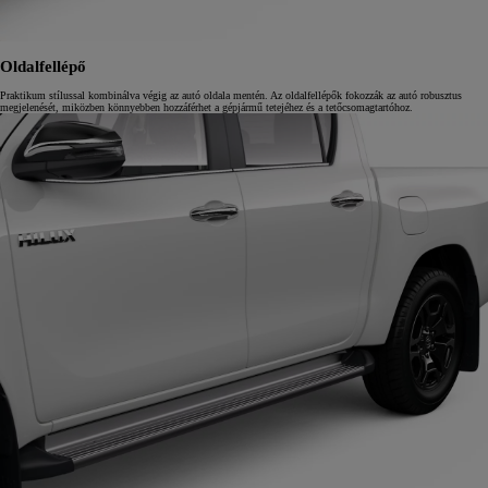
Oldalfellépő
Praktikum stílussal kombinálva végig az autó oldala mentén. Az oldalfellépők fokozzák az autó robusztus
megjelenését, miközben könnyebben hozzáférhet a gépjármű tetejéhez és a tetőcsomagtartóhoz.