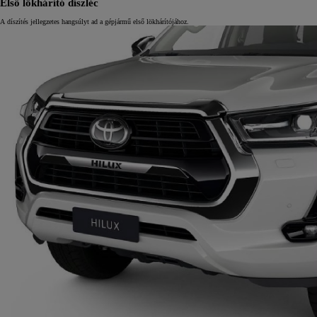
Első lökhárító díszléc
A díszítés jellegzetes hangsúlyt ad a gépjármű első lökhárítójához.