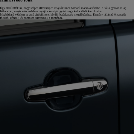
Úgy alakították ki, hogy szépen illeszkedjen az ajtókilincs homorú markolatrészébe. A fólia gyakorlatilag
láthatatlan, mégis erős védelmet nyújt a kesztyű, gyűrű vagy kulcs általi karcok ellen.
Megbízható védelem az autó ajtókilincsei körüli festéskarcok megelőzéséhez. Kemény, átlátszó öntapadós
fóliából készült, és pontosan illeszkedik a formához.