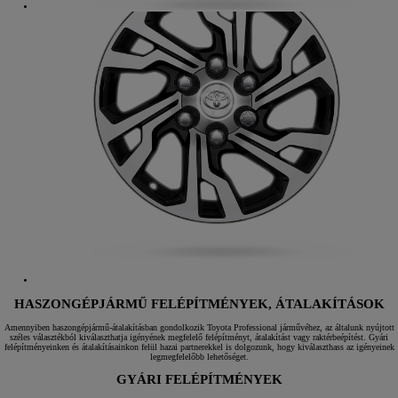
HASZONGÉPJÁRMŰ FELÉPÍTMÉNYEK, ÁTALAKÍTÁSOK
Amennyiben haszongépjármű-átalakításban gondolkozik Toyota Professional járművéhez, az általunk nyújtott
széles választékból kiválaszthatja igényének megfelelő felépítményt, átalakítást vagy raktérbeépítést. Gyári
felépítményeinken és átalakításainkon felül hazai partnerekkel is dolgozunk, hogy kiválaszthass az igényeinek
legmegfelelőbb lehetőséget.
GYÁRI FELÉPÍTMÉNYEK