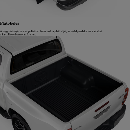
Platóbélés
A nagysűrűségű, merev polietilén bélés védi a plató alját, az oldalpaneleket és a síneket
a karcolások/horzsolások ellen.