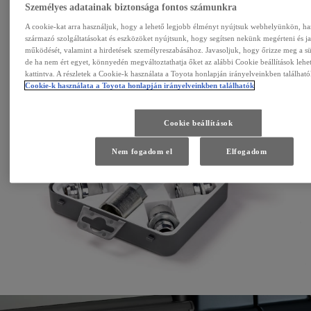
Személyes adatainak biztonsága fontos számunkra
A cookie-kat arra használjuk, hogy a lehető legjobb élményt nyújtsuk webhelyünkön, ha
származó szolgáltatásokat és eszközöket nyújtsunk, hogy segítsen nekünk megérteni és j
működését, valamint a hirdetések személyreszabásához. Javasoljuk, hogy őrizze meg a süti
de ha nem ért egyet, könnyedén megváltoztathatja őket az alábbi Cookie beállítások lehe
kattintva. A részletek a Cookie-k használata a Toyota honlapján irányelveinkben található
Cookie-k használata a Toyota honlapján irányelveinkben találhatók
Cookie beállítások
Nem fogadom el
Elfogadom