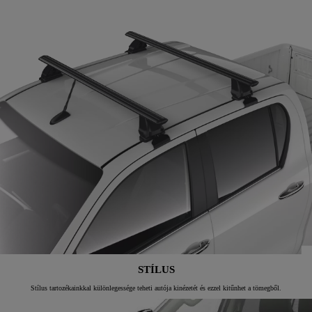
STÍLUS
Stílus tartozékainkkal különlegessége teheti autója kinézetét és ezzel kitűnhet a tömegből.