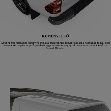
KEMÉNYTETŐ
Az üzleti célra használható keménytető duplafalú műanyag ABS tetővel rendelkezik. Oldalablak nélküli, belső
elemes LED lámpával és platóajtó hátsóüveggel rendelkezik.Megjegyzés: Nem alkalmazható fülkeráccsal
felszerelt Hiluxhoz.