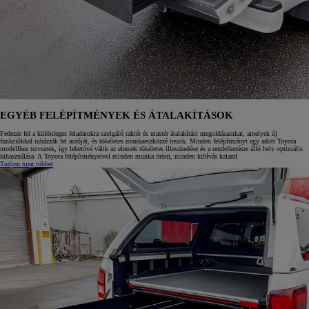
EGYÉB FELÉPÍTMÉNYEK ÉS ÁTALAKÍTÁSOK
Fedezze fel a különleges feladatokra szolgáló raktér és utastér átalakítási megoldásainkat, amelyek új
funkciókkal ruházzák fel autóját, és tökéletes munkaeszközzé teszik. Minden felépítményt egy adott Toyota
modellhez terveztek, így lehetővé válik az elemek tökéletes illeszkedése és a rendelkezésre álló hely optimális
kihasználása. A Toyota felépítményeivel minden munka öröm, minden kihívás kaland
Tudjon meg többet