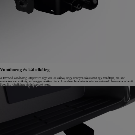
Vonóhorog és kábelköteg
A levehető vonóhorog kifejezetten úgy van kialakítva, hogy könnyen ráakasszon egy vonófejet, amikor
vontatásra van szükség, és levegye, amikor nincs. A rendszer lezárható és erős korrózióvédő bevonattal ellátott.
Speciális kábelköteg külön kapható hozzá.