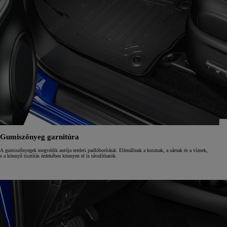
Gumiszőnyeg garnitúra
A gumiszőnyegek megvédik autója eredeti padlóborítását. Ellenállnak a kosznak, a sárnak és a víznek,
s a könnyű tisztítás érdekében könnyen el is távolíthatók.