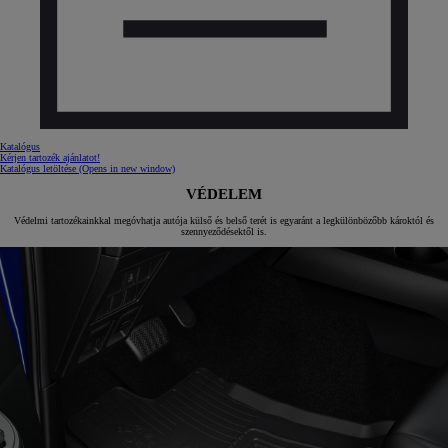
Katalógus
Kérjen tartozék ajánlatot!
Katalógus letöltése
(Opens in new window)
VÉDELEM
Védelmi tartozékainkkal megóvhatja autója külső és belső terét is egyaránt a legkülönbözőbb károktól és
szennyeződésektől is.