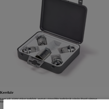
Kerékőr
Edzett acél, kóddal ellátott kerékőrök, amelyek a könnyűfém keréktárcsák számára állandó védelmet
biztosítanak.