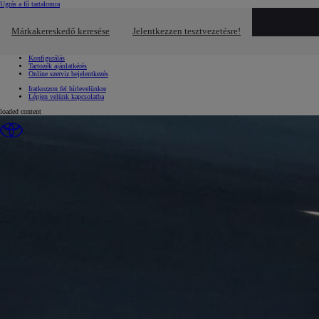
(Press Enter)
Ugrás a fő tartalomra
Gyors linkek
Gyors linkek
Márkakereskedő keresése
Jelentkezzen tesztvezetésre!
Kattintson ide a bezáráshoz
Jelentkezzen tesztvezetésre!
Kérjen ajánlatot!
Konfigurálás
Tartozék ajánlatkérés
Online szerviz bejelentkezés
Iratkozzon fel hírlevelünkre
Lépjen velünk kapcsolatba
loaded content