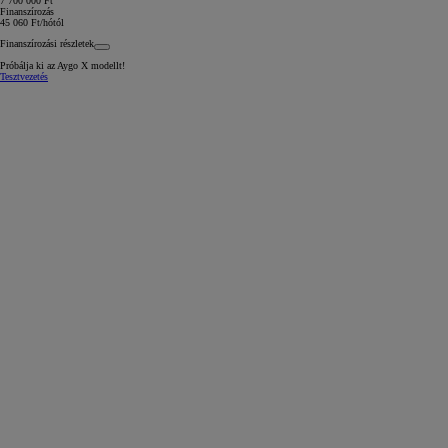
7 700 000 Ft
Finanszírozás
45 060 Ft/hótól
Finanszírozási részletek
Próbálja ki az Aygo X modellt!
Tesztvezetés