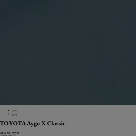
TOYOTA Aygo X Classic
ÁFÁ-val együtt