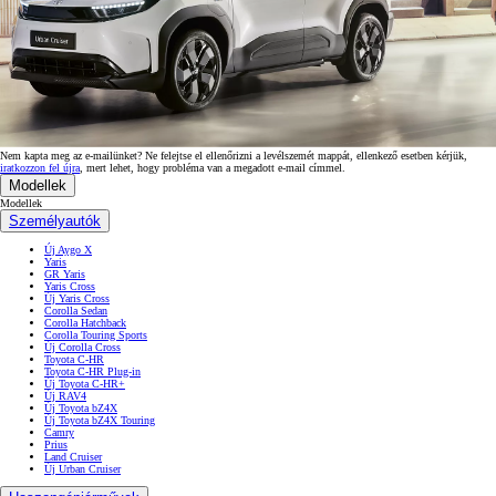
Nem kapta meg az e-mailünket? Ne felejtse el ellenőrizni a levélszemét mappát, ellenkező esetben kérjük,
iratkozzon fel újra
, mert lehet, hogy probléma van a megadott e-mail címmel.
Modellek
Modellek
Személyautók
Új Aygo X
Yaris
GR Yaris
Yaris Cross
Új Yaris Cross
Corolla Sedan
Corolla Hatchback
Corolla Touring Sports
Új Corolla Cross
Toyota C-HR
Toyota C-HR Plug-in
Új Toyota C-HR+
Új RAV4
Új Toyota bZ4X
Új Toyota bZ4X Touring
Camry
Prius
Land Cruiser
Új Urban Cruiser