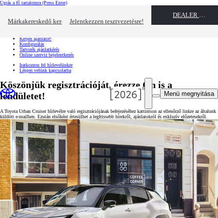
Ugrás a fő tartalomra
(Press Enter)
Gyors linkek
DEALER NAME
Kattintson ide a bezáráshoz
Márkakereskedő keresése
Jelentkezzen tesztvezetésre!
Gyors linkek
Jelentkezzen tesztvezetésre!
Kérjen ajánlatot!
Konfigurálás
Tartozék ajánlatkérés
Online szerviz bejelentkezés
Iratkozzon fel hírlevelünkre
Lépjen velünk kapcsolatba
Köszönjük regisztrációját, érezze Ön is a
Menü megnyitása
lendületet!
A Toyota Urban Cruiser hírlevélre való regisztrációjának befejezéséhez kattintson az ellenőrző linkre az általunk
küldött e-mailben. Ezután elsőként értesülhet a legfrissebb hírekről, ajánlatokról és exkluzív előzetesekről.