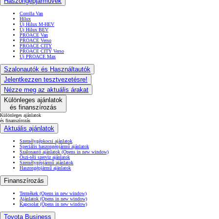
Haszongépjárművek
Corolla Van
Hilux
Új Hilux M-HEV
Új Hilux BEV
PROACE Van
PROACE Verso
PROACE CITY
PROACE CITY Verso
Új PROACE Max
Szalonautók és Használtautók
Jelentkezzen tesztvezetésre!
Nézze meg az aktuális árakat
Különleges ajánlatok
és finanszírozás
Különleges ajánlatok
és finanszírozás
Aktuális ajánlatok
Személygépkocsi ajánlatok
Speciális haszongépjármű ajánlatok
Szalonautó ajánlatok
(Opens in new window)
Őszi-téli szerviz ajánlatok
Személygépjármű ajánlatok
Haszongépjármű ajánlatok
Finanszírozás
Termékek
(Opens in new window)
Ajánlatok
(Opens in new window)
Kapcsolat
(Opens in new window)
Toyota Business