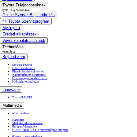
Toyota Tulajdonosoknak
Toyota Tulajdonosoknak
Online Szerviz Bejelentkezés
4+ Toyota Szervizprogram
MyToyota
Eredeti alkatrészek
Vevőszolgálati ajánlatok
Technológia
Technológia
Beyond Zero
Let's go beyond
Hibrid elektromos
Plug-in hibrid elektromos
Akkumulátoros elektromos
Üzemanyagcellás elektromos
Hidrogén technológia
Innováció
Toyota T-MATE
Multimédia
eCall rendszer
Kapcsolat
Márkakereskedő keresése
Európai Adatrendelet
GINOP Plusz-3.2.1-2 munkaerőpiaci program
(Opens in new window)