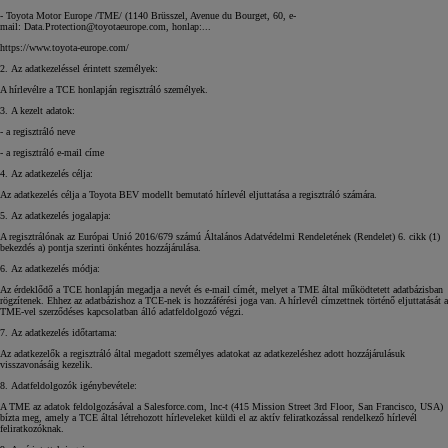
- Toyota Motor Europe /TME/ (1140 Brüsszel, Avenue du Bourget, 60, e-
mail:
Data.Protection@toyotaeurope.com
, honlap:...
https://www.toyota-europe.com/
2. Az adatkezeléssel érintett személyek:
A hírlevélre a TCE honlapján regisztráló személyek.
3. A kezelt adatok:
- a regisztráló neve
- a regisztráló e-mail címe
4. Az adatkezelés célja:
Az adatkezelés célja a Toyota BEV modellt bemutató hírlevél eljuttatása a regisztráló számára.
5. Az adatkezelés jogalapja:
A regisztrálónak az Európai Unió 2016/679 számú Általános Adatvédelmi Rendeletének (Rendelet) 6. cikk (1)
bekezdés a) pontja szerinti önkéntes hozzájárulása.
6. Az adatkezelés módja:
Az érdeklődő a TCE honlapján megadja a nevét és e-mail címét, melyet a TME által működtetett adatbázisban
rögzítenek. Ehhez az adatbázishoz a TCE-nek is hozzáférési joga van. A hírlevél címzettnek történő eljuttatását a
TME-vel szerződéses kapcsolatban álló adatfeldolgozó végzi.
7. Az adatkezelés időtartama:
Az adatkezelők a regisztráló által megadott személyes adatokat az adatkezeléshez adott hozzájárulásuk
visszavonásáig kezelik.
8. Adatfeldolgozók igénybevétele:
A TME az adatok feldolgozásával a Salesforce.com, lnc-t (415 Mission Street 3rd Floor, San Francisco, USA)
bízta meg, amely a TCE által létrehozott hírleveleket küldi el az aktív feliratkozással rendelkező hírlevél
feliratkozóknak.