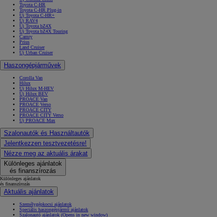
Toyota C-HR
Toyota C-HR Plug-in
Új Toyota C-HR+
Új RAV4
Új Toyota bZ4X
Új Toyota bZ4X Touring
Camry
Prius
Land Cruiser
Új Urban Cruiser
Haszongépjárművek
Corolla Van
Hilux
Új Hilux M-HEV
Új Hilux BEV
PROACE Van
PROACE Verso
PROACE CITY
PROACE CITY Verso
Új PROACE Max
Szalonautók és Használtautók
Jelentkezzen tesztvezetésre!
Nézze meg az aktuális árakat
Különleges ajánlatok
és finanszírozás
Különleges ajánlatok
és finanszírozás
Aktuális ajánlatok
Személygépkocsi ajánlatok
Speciális haszongépjármű ajánlatok
Szalonautó ajánlatok
(Opens in new window)