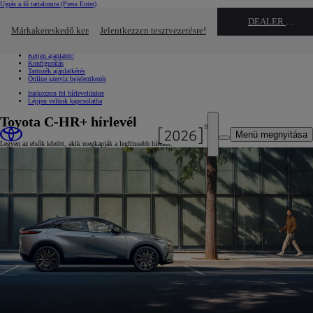
Ugrás a fő tartalomra
(Press Enter)
Gyors linkek
DEALER NAME
Kattintson ide a bezáráshoz
Márkakereskedő keresése
Jelentkezzen tesztvezetésre!
Gyors linkek
Jelentkezzen tesztvezetésre!
Kérjen ajánlatot!
Konfigurálás
Tartozék ajánlatkérés
Online szerviz bejelentkezés
Iratkozzon fel hírlevelünkre
Lépjen velünk kapcsolatba
Toyota C-HR+ hírlevél
Menü megnyitása
Legyen az elsők között, akik megkapják a legfrissebb híreket.