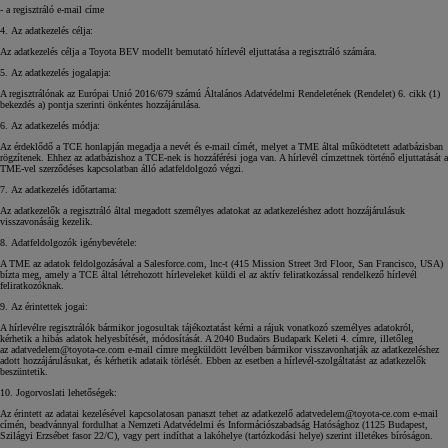
- a regisztráló e-mail címe
4. Az adatkezelés célja:
Az adatkezelés célja a Toyota BEV modellt bemutató hírlevél eljuttatása a regisztráló számára.
5. Az adatkezelés jogalapja:
A regisztrálónak az Európai Unió 2016/679 számú Általános Adatvédelmi Rendeletének (Rendelet) 6. cikk (1)
bekezdés a) pontja szerinti önkéntes hozzájárulása.
6. Az adatkezelés módja:
Az érdeklődő a TCE honlapján megadja a nevét és e-mail címét, melyet a TME által működtetett adatbázisban
rögzítenek. Ehhez az adatbázishoz a TCE-nek is hozzáférési joga van. A hírlevél címzettnek történő eljuttatását a
TME-vel szerződéses kapcsolatban álló adatfeldolgozó végzi.
7. Az adatkezelés időtartama:
Az adatkezelők a regisztráló által megadott személyes adatokat az adatkezeléshez adott hozzájárulásuk
visszavonásáig kezelik.
8. Adatfeldolgozók igénybevétele:
A TME az adatok feldolgozásával a Salesforce.com, lnc-t (415 Mission Street 3rd Floor, San Francisco, USA)
bízta meg, amely a TCE által létrehozott hírleveleket küldi el az aktív feliratkozással rendelkező hírlevél
feliratkozóknak.
9. Az érintettek jogai:
A hírlevélre regisztrálók bármikor jogosultak tájékoztatást kérni a rájuk vonatkozó személyes adatokról,
kérhetik a hibás adatok helyesbítését, módosítását. A 2040 Budaörs Budapark Keleti 4. címre, illetőleg
az adatvedelem@toyota-ce.com e-mail címre megküldött levélben bármikor visszavonhatják az adatkezeléshez
adott hozzájárulásukat, és kérhetik adataik törlését. Ebben az esetben a hírlevél-szolgáltatást az adatkezelők
beszüntetik.
10. Jogorvoslati lehetőségek:
Az érintett az adatai kezelésével kapcsolatosan panaszt tehet az adatkezelő adatvedelem@toyota-ce.com e-mail
címén, beadvánnyal fordulhat a Nemzeti Adatvédelmi és Információszabadság Hatósághoz (1125 Budapest,
Szilágyi Erzsébet fasor 22/C), vagy pert indíthat a lakóhelye (tartózkodási helye) szerint illetékes bíróságon.