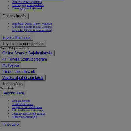
Őszi-téli szerviz ajánlatok
Személygépjármű ajánlatok
Haszongépjármű ajánlatok
Finanszírozás
Termékek
(Opens in new window)
Ajánlatok
(Opens in new window)
Kapcsolat
(Opens in new window)
Toyota Business
Toyota Tulajdonosoknak
Toyota Tulajdonosoknak
Online Szerviz Bejelentkezés
4+ Toyota Szervizprogram
MyToyota
Eredeti alkatrészek
Vevőszolgálati ajánlatok
Technológia
Technológia
Beyond Zero
Let's go beyond
Hibrid elektromos
Plug-in hibrid elektromos
Akkumulátoros elektromos
Üzemanyagcellás elektromos
Hidrogén technológia
Innováció