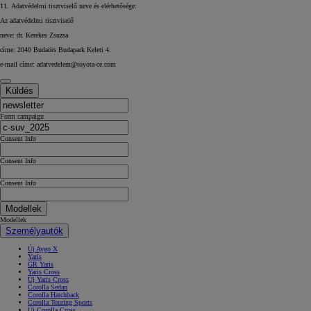
11. Adatvédelmi tisztviselő neve és elérhetősége:
Az adatvédelmi tisztviselő
neve: dr. Kerekes Zsuzsa
címe: 2040 Budaörs Budapark Keleti 4.
e-mail címe:
adatvedelem@toyota-ce.com
Küldés
Form campaign
Consent Info
Consent Info
Consent Info
Modellek
Modellek
Személyautók
Új Aygo X
Yaris
GR Yaris
Yaris Cross
Új Yaris Cross
Corolla Sedan
Corolla Hatchback
Corolla Touring Sports
Új Corolla Cross