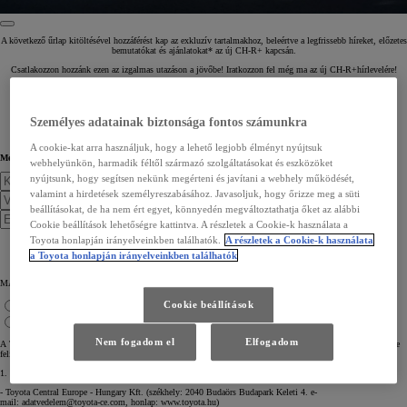
A következő űrlap kitöltésével hozzáférést kap az exkluzív tartalmakhoz, beleértve a legfrissebb híreket, előzetes
bemutatókat és ajánlatokat* az új
CH-R+
kapcsán.
Csatlakozzon hozzánk ezen az izgalmas utazáson a jövőbe! Iratkozzon fel még ma az új
CH-R+
hírlevelére!
*Az ajánlatok tartalmazhatnak finanszírozási, biztosítási vagy karbantartási szerződéseket.
Személyes adatainak biztonsága fontos számunkra
A cookie-kat arra használjuk, hogy a lehető legjobb élményt nyújtsuk
Meséljen egy kicsit magáról
webhelyünkön, harmadik féltől származó szolgáltatásokat és eszközöket
nyújtsunk, hogy segítsen nekünk megérteni és javítani a webhely működését,
valamint a hirdetések személyreszabásához. Javasoljuk, hogy őrizze meg a süti
beállításokat, de ha nem ért egyet, könnyedén megváltoztathatja őket az alábbi
Cookie beállítások lehetőségre kattintva. A részletek a Cookie-k használata a
Toyota honlapján irányelveinkben találhatók.
A részletek a Cookie-k használata
a Toyota honlapján irányelveinkben találhatók
MAGÁN- VAGY ÜZLETI CÉLLAL SZERETNE TOYOTA BEV MODELLT VÁSÁROLNI VEZETNI?
Cookie beállítások
Magán
Üzleti
Nem fogadom el
Elfogadom
A Toyota Central Europe - Hungary Kft. (TCE) tájékoztatja az új Toyota C-HR + modellt bemutató hírlevélre
feliratkozó érdeklődőket a hírlevél-szolgáltatással kapcsolatos személyes adatok kezeléséről.
1. Az adatkezelők megnevezése, elérhetősége:
- Toyota Central Europe - Hungary Kft. (székhely: 2040 Budaörs Budapark Keleti 4. e-
mail:
adatvedelem@toyota-ce.com
, honlap: www.toyota.hu)