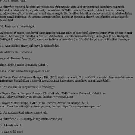
9. Az érintettek jogai:
A hírlevélre regisztrálók bármikor jogosultak tájékoztatást kérni a rájuk vonatkozó személyes adatokról,
kérhetik a hibás adatok helyesbítését, módosítását. A 2040 Budaörs Budapark Keleti 4. címre, illetőleg
az adatvedelem@toyota-ce.com e-mail címre megküldött levélben bármikor visszavonhatják az adatkezeléshez
adott hozzájárulásukat, és kérhetik adataik törlését. Ebben az esetben a hírlevél-szolgáltatást az adatkezelők
beszüntetik.
10. Jogorvoslati lehetőségek:
Az érintett az adatai kezelésével kapcsolatosan panaszt tehet az adatkezelő adatvedelem@toyota-ce.com e-mail
címén, beadvánnyal fordulhat a Nemzeti Adatvédelmi és Információszabadság Hatósághoz (1125 Budapest,
Szilágyi Erzsébet fasor 22/C), vagy pert indíthat a lakóhelye (tartózkodási helye) szerint illetékes bíróságon.
11. Adatvédelmi tisztviselő neve és elérhetősége:
Az adatvédelmi tisztviselő
neve: dr. Kerekes Zsuzsa
címe: 2040 Budaörs Budapark Keleti 4.
e-mail címe:
adatvedelem@toyota-ce.com
A Toyota Central Europe - Hungary Kft. (TCE) tájékoztatja az új Toyota C-HR + modellt bemutató hírlevélre
feliratkozó érdeklődőket a hírlevél-szolgáltatással kapcsolatos személyes adatok kezeléséről.
1. Az adatkezelők megnevezése, elérhetősége:
- Toyota Central Europe - Hungary Kft. (székhely: 2040 Budaörs Budapark Keleti 4. e-
mail:
adatvedelem@toyota-ce.com
, honlap: www.toyota.hu)
- Toyota Motor Europe /TME/ (1140 Brüsszel, Avenue du Bourget, 60, e-
mail:
Data.Protection@toyotaeurope.com
, honlap: https://www.toyota-europe.com/
2. Az adatkezeléssel érintett személyek:
A hírlevélre a TCE honlapján regisztráló személyek.
3. A kezelt adatok:
- a regisztráló neve