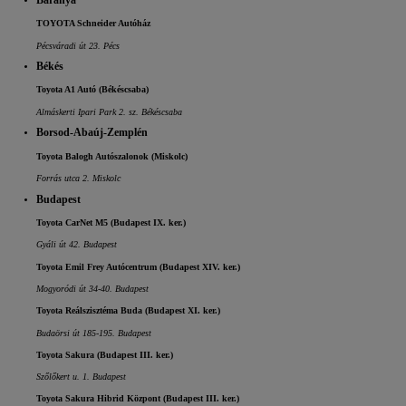
Baranya
TOYOTA Schneider Autóház
Pécsváradi út 23. Pécs
Békés
Toyota A1 Autó (Békéscsaba)
Almáskerti Ipari Park 2. sz. Békéscsaba
Borsod-Abaúj-Zemplén
Toyota Balogh Autószalonok (Miskolc)
Forrás utca 2. Miskolc
Budapest
Toyota CarNet M5 (Budapest IX. ker.)
Gyáli út 42. Budapest
Toyota Emil Frey Autócentrum (Budapest XIV. ker.)
Mogyoródi út 34-40. Budapest
Toyota Reálszisztéma Buda (Budapest XI. ker.)
Budaörsi út 185-195. Budapest
Toyota Sakura (Budapest III. ker.)
Szőlőkert u. 1. Budapest
Toyota Sakura Hibrid Központ (Budapest III. ker.)