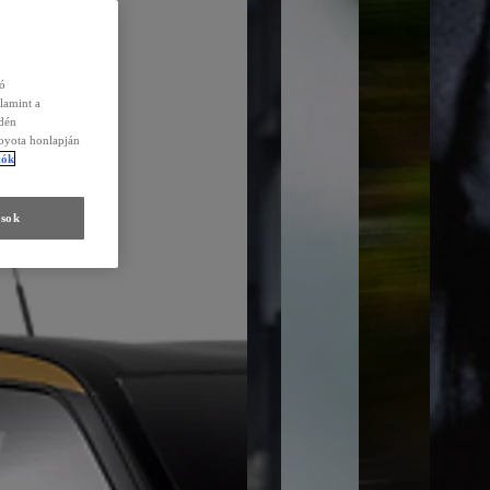
zó
lamint a
edén
Toyota honlapján
tók
ások