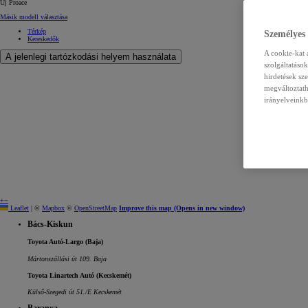
Új Proace
Másik modell választása
Térkép
Személyes
Kereskedők
A cookie-kat 
A jelenlegi tartózkodási helyem használata
szolgáltatáso
hirdetések sz
megváltoztath
irányelveinkb
+
−
Leaflet
|
©
Mapbox
©
OpenStreetMap
Improve this map
(Opens in new window)
Bács-Kiskun
Toyota Autó-Largo (Baja)
Mártonszállási út 109. Baja
Toyota Linartech Autó (Kecskemét)
Külső-Szegedi út 51./E Kecskemét