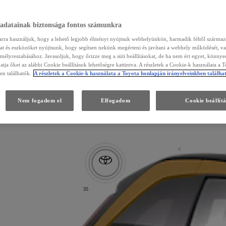
 adatainak biztonsága fontos számunkra
arra használjuk, hogy a lehető legjobb élményt nyújtsuk webhelyünkön, harmadik féltől szárma
kat és eszközöket nyújtsunk, hogy segítsen nekünk megérteni és javítani a webhely működését, va
emélyreszabásához. Javasoljuk, hogy őrizze meg a süti beállításokat, de ha nem ért egyet, könny
atja őket az alábbi Cookie beállítások lehetőségre kattintva. A részletek a Cookie-k használata a 
en találhatók.
A részletek a Cookie-k használata a Toyota honlapján irányelveinkben találha
Nem fogadom el
Elfogadom
Cookie beállít
35