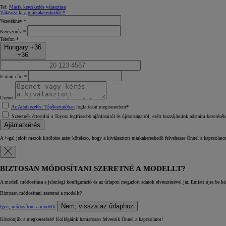
Tel:
Másik kereskedés választása
Válassza ki a márkakereskedőt *
Vezetéknév *
Keresztnév *
Telefon *
Hungary +36
+36
E‑mail cím *
Üzenet
Az Adatkezelési Tájékoztatóban
foglaltakat megismertem*
Szeretnék értesülni a Toyota legfrissebb ajánlatairól és újdonságairól, ezért hozzájárulok adataim kezeléséh
10 020 000 Ft-
tól
Ajánlatkérés
Corolla Hatchback
HYBRID
A *‑gal jelölt mezők kitöltése azért kötelező, hogy a kiválasztott márkakereskedő felvehesse Önnel a kapcsola
BIZTOSAN MÓDOSÍTANI SZERETNÉ A MODELLT?
A modell módosítása a jelenlegi konfiguráció és az űrlapon megadott adatok elvesztésével jár. Emiatt újra be kell 
Biztosan módosítani szeretné a modellt?
Nem, vissza az űrlaphoz
Igen, módosítom a modellt
Köszönjük a megkeresését! Kollégáink hamarosan felveszik Önnel a kapcsolatot!