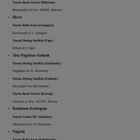
Toyota Road Service (Debrecen)
Böszörményi út hrsz. 058/44. Debrecen
Yaris Cross
HYBRID
Heves
Toyota Balla Euro (Gyöngyös)
Karácsondi út 1. Gyöngyös
Toyota Hering Autóház (Eger)
Kőlyuk út 9. Eger
Jász-Nagykun-Szolnok
Toyota Hering Autóház (Jászberény)
Nagykátai út 19. Jászberény
Toyota Hering Autóház (Szolnok)
Alcsisziget 4-es főút Szolnok
Toyota Road Service (Karcag)
Gyarmati u. hrsz. 01120/2. Karcag
Komárom-Esztergom
Toyota Carnet M5 Tatabánya
Alkotmány utca 2/b Tatabánya
Nógrád
Toyota Balla Euro (Salgótarján)