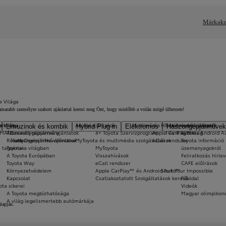
Márkake
a Világa
ghamarabb személyre szabott ajánlattal keresi meg Önt, hogy mielőbb a volán mögé ülhessen!
a Világa
eknek
Akciós ajánlatok
Multimédia
Hírek & érdekességek
Szalonautó ajánlatok
Limuzinok és kombik
Hybrid Plug-in
Elektromos
Haszongépjárművek
-MATE
Álomautó rajzverseny
Személygépjármű ajánlatok
4+ Toyota Szervizprogram
Apple CarPlay™ és Android 
1 év 8 újdonság
Hírek
Rólunk
Haszongépjármű ajánlatok
a11yOpensInNewWindow
MyToyota és multimédia szolgáltatások
eCall rendszer
Toyota információ 
i tagoknak
Toyota a világban
MyToyota
üzemanyagokról
A Toyota Európában
Visszahívások
Feliratkozás hírlev
Toyota Way
eCall rendszer
CAFE előírások
Környezetvédelem
Apple CarPlay™ és Android Auto™
Start Your Impossible
Kapcsolat
Csatlakoztatott Szolgáltatások kereső
Főoldal
ota sikerei
Videók
A Toyota megbízhatósága
Magyar olimpikon
A világ legelismertebb autómárkája
lapján.