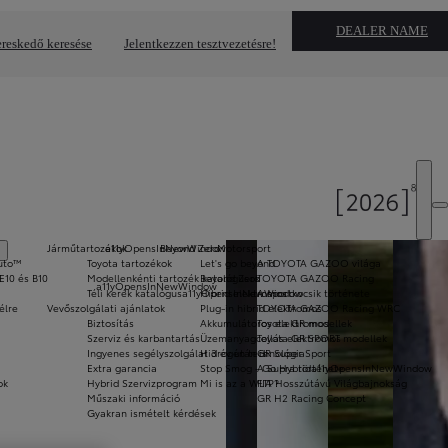
DEALER NAME
reskedő keresése
Jelentkezzen tesztvezetésre!
Járműtartozékok
a11yOpensInNewWindow
Beyond Zero
Motorsport
Auto™
Toyota tartozékok
Let's go beyond
A TOYOTA GAZOO világa
E10 és B10
Modellenkénti tartozék katalógusok
Beyond Zero
TOYOTA GAZOO Racing
a11yOpensInNewWindow
Téli kerék katalógus
a11yOpensInNewWindow
Hibrid elektromos
A sportkocsik története
élre
Vevőszolgálati ajánlatok
Plug-in hibrid elektromos
TOYOTA GAZOO Racing WRC
Biztosítás
Akkumulátoros elektromos
Toyota GR modellek
Szerviz és karbantartás
Üzemanyagcellás elektromos
Toyota GR SPORT modellek
Ingyenes segélyszolgálat 3 év után is
Hidrogén technológia
GR Super Sport
Extra garancia
Stop Smog - Go Hybrid
A Supra története
a11yOpensInNewWindow
ok
Hybrid Szervizprogram
Mi is az a WLTP?
FIA Hosszútávú Világbajnokság
Műszaki információ
GR H2 Racing Concept
Gyakran ismételt kérdések