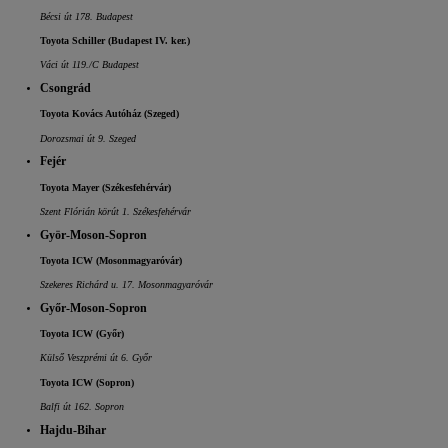
Bécsi út 178. Budapest
Toyota Schiller (Budapest IV. ker.)
Váci út 119./C Budapest
Csongrád
Toyota Kovács Autóház (Szeged)
Dorozsmai út 9. Szeged
Fejér
Toyota Mayer (Székesfehérvár)
Szent Flórián körút 1. Székesfehérvár
Györ-Moson-Sopron
Toyota ICW (Mosonmagyaróvár)
Szekeres Richárd u. 17. Mosonmagyaróvár
Győr-Moson-Sopron
Toyota ICW (Győr)
Külső Veszprémi út 6. Győr
Toyota ICW (Sopron)
Balfi út 162. Sopron
Hajdu-Bihar
7 700 000 Ft
-tól