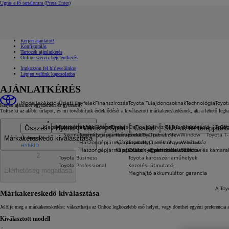
Ugrás a fő tartalomra
(Press Enter)
Gyors linkek
Kattintson ide a bezáráshoz
Gyors linkek
Jelentkezzen tesztvezetésre!
Kérjen ajánlatot!
Konfigurálás
Tartozék ajánlatkérés
Online szerviz bejelentkezés
Iratkozzon fel hírlevelünkre
Lépjen velünk kapcsolatba
AJÁNLATKÉRÉS
Modellek
Akciók
Üzleti ügyfelek
Finanszírozás
Toyota Tulajdonosoknak
Technológia
Toyot
Kérjen ajánlatot egyszerűen és gyorsan!
Töltse ki az alábbi űrlapot, és mi továbbítjuk érdeklődését a kiválasztott márkakereskedésnek, aki a lehető le
1
Magánszemélyeknek
Flotta ajánlatok cégeknek
Finanszírozás
Online szerviz bejelentkezés
Innováció
Toyot
Cég
Összes
Hybrid
Városi
Sport
Családi
SUV-ok és terepjárók
Személygépkocsi ajánlatok
Személygépjármű ajánlatok
Termékek
Eredeti alkatrészek
a11yOpensInNewWindow
Toyota T
Új Aygo X
Márkakereskedő kiválasztása
Haszongépjármű ajánlatok
Ajánlatok
Toyota ajándéktárgy webáruház
a11yOpensInNewWindow
HYBRID
Haszongépjármű ajánlatok egyéni vállalkozóknak és kamara
Kapcsolat
Otthoni elektromos töltés
a11yOpensInNewWindow
2
Toyota Business
Toyota karosszériaműhelyek
Toyota Professional
Kezelési útmutató
Elérhetőség megadása
Meghajtó akkumulátor garancia
A Toy
Márkakereskedő kiválasztása
Jelölje meg a márkakereskedést: választhatja az Önhöz legközelebb eső helyet, vagy dönthet egyéni preferencia a
Kiválasztott modell