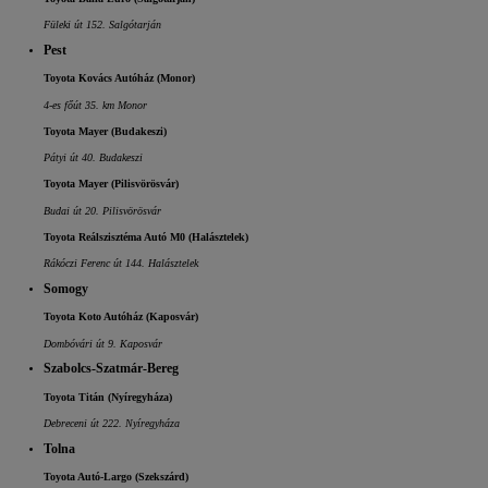
Füleki út 152. Salgótarján
Pest
Toyota Kovács Autóház (Monor)
4-es főút 35. km Monor
Toyota Mayer (Budakeszi)
Pátyi út 40. Budakeszi
Toyota Mayer (Pilisvörösvár)
Budai út 20. Pilisvörösvár
Toyota Reálszisztéma Autó M0 (Halásztelek)
Rákóczi Ferenc út 144. Halásztelek
Somogy
Toyota Koto Autóház (Kaposvár)
Dombóvári út 9. Kaposvár
Szabolcs-Szatmár-Bereg
Toyota Titán (Nyíregyháza)
Debreceni út 222. Nyíregyháza
Tolna
Toyota Autó-Largo (Szekszárd)