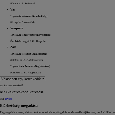
Pásztor u. 8. Szekszárd
Vas
Toyota Autófókusz (Szombathely)
Kőszegi út Szombathely
Veszprém
Toyota Autóház Veszprém (Veszprém)
Észak-keleti útgyűrű 10. Veszprém
Zala
Toyota Autófókusz (Zalaegerszeg)
Balatoni út 75./A Zalaegerszeg
Toyota Koto Autóház (Nagykanizsa)
Postakert u. 44. Nagykanizsa
A választott kereskedő
Márkakereskedő keresése
Tel:
Tovább
Elérhetőség megadása
Elég megadnia a nevét, telefonszámát és e‑mail címét, elfogadnia az adatkezelési tájékoztatót, majd elküldeni 