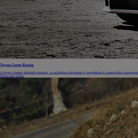
Toyota Gazoo Racing
A Toyota a határok átlépésére törekszik. Az autóinkhoz kifejlesztett új megoldások és technológiák a motorspor
Tudjon meg többet