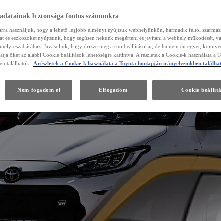
 adatainak biztonsága fontos számunkra
arra használjuk, hogy a lehető legjobb élményt nyújtsuk webhelyünkön, harmadik féltől szárma
kat és eszközöket nyújtsunk, hogy segítsen nekünk megérteni és javítani a webhely működését, va
emélyreszabásához. Javasoljuk, hogy őrizze meg a süti beállításokat, de ha nem ért egyet, könny
atja őket az alábbi Cookie beállítások lehetőségre kattintva. A részletek a Cookie-k használata a 
en találhatók.
A részletek a Cookie-k használata a Toyota honlapján irányelveinkben találha
Nem fogadom el
Elfogadom
Cookie beállít