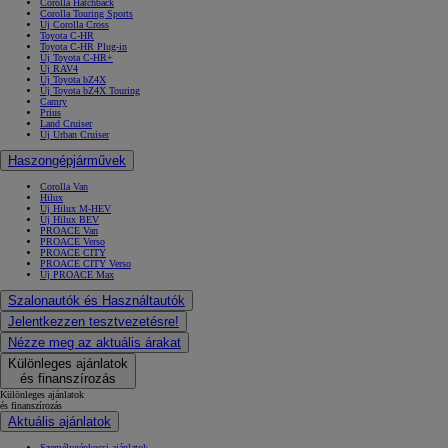
Corolla Hatchback
Corolla Touring Sports
Új Corolla Cross
Toyota C-HR
Toyota C-HR Plug-in
Új Toyota C-HR+
Új RAV4
Új Toyota bZ4X
Új Toyota bZ4X Touring
Camry
Prius
Land Cruiser
Új Urban Cruiser
Haszongépjárművek
Corolla Van
Hilux
Új Hilux M-HEV
Új Hilux BEV
PROACE Van
10 020 000 Ft-
tól
PROACE Verso
PROACE CITY
Corolla Hatchback
PROACE CITY Verso
HYBRID
Új PROACE Max
Szalonautók és Használtautók
Jelentkezzen tesztvezetésre!
Nézze meg az aktuális árakat
Különleges ajánlatok
és finanszírozás
Különleges ajánlatok
és finanszírozás
Aktuális ajánlatok
Személygépkocsi ajánlatok