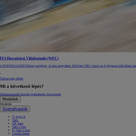
FIA Hosszútávú Világbajnoki (WEC)
A TOYOTA GAZOO Racing megújult, és kész megvédeni 2024-ben WEC címeit az új Hypercar kihívókkal sz
Tudjon meg többet
Mi a következő lépés?
Márkakereskedő keresése
Ajánlatkérés
Tesztvezetés
Modellek
Modellek
Személyautók
Új Aygo X
Yaris
GR Yaris
Yaris Cross
Új Yaris Cross
Corolla Sedan