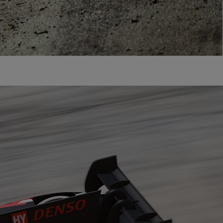
Kiemelt ajánlataink
KINTO One
Tartós bérlet teljes körű szolgáltatások
Márkakereskedő keresése
Kapcsol