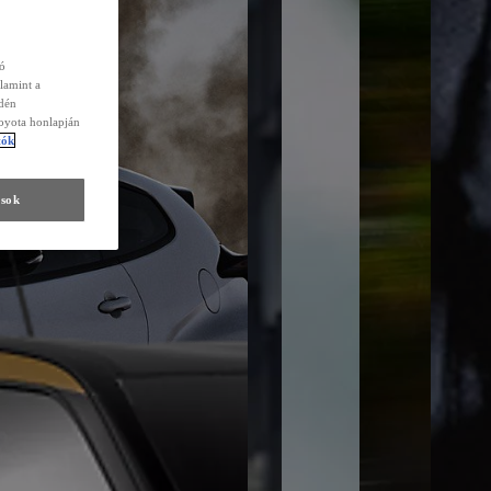
zó
lamint a
edén
Toyota honlapján
tók
ások