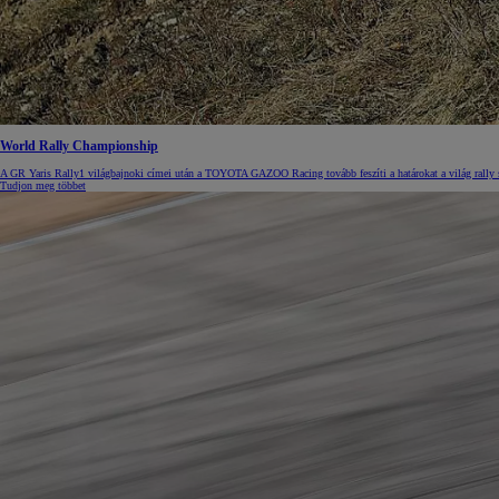
Yaris Cross
HYBRID
World Rally Championship
A GR Yaris Rally1 világbajnoki címei után a TOYOTA GAZOO Racing tovább feszíti a határokat a világ rally 
Tudjon meg többet