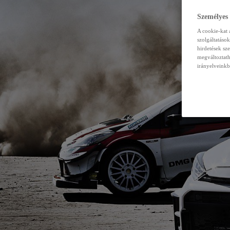
Személyes
A cookie-kat 
szolgáltatáso
hirdetések sz
megváltoztath
irányelveinkb