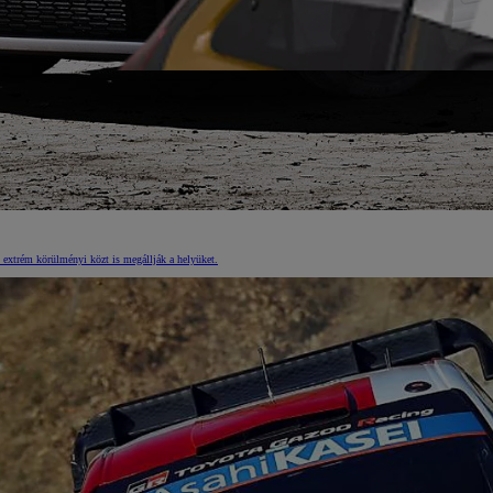
t extrém körülményi közt is megállják a helyüket.