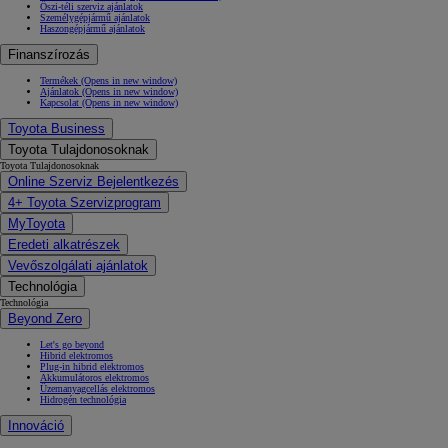
Őszi-téli szerviz ajánlatok
Személygépjármű ajánlatok
Haszongépjármű ajánlatok
Finanszírozás
Termékek
(Opens in new window)
Ajánlatok
(Opens in new window)
Kapcsolat
(Opens in new window)
Toyota Business
Toyota Tulajdonosoknak
Toyota Tulajdonosoknak
Online Szerviz Bejelentkezés
4+ Toyota Szervizprogram
MyToyota
Eredeti alkatrészek
Vevőszolgálati ajánlatok
Technológia
Technológia
Beyond Zero
Let's go beyond
Hibrid elektromos
Plug-in hibrid elektromos
Akkumulátoros elektromos
Üzemanyagcellás elektromos
Hidrogén technológia
Innováció