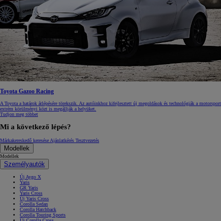
Toyota Gazoo Racing
A Toyota a határok átlépésére törekszik. Az autóinkhoz kifejlesztett új megoldások és technológiák a motorsport
extrém körülményi közt is megállják a helyüket.
Tudjon meg többet
Mi a következő lépés?
Márkakereskedő keresése
Ajánlatkérés
Tesztvezetés
Modellek
Modellek
Személyautók
Új Aygo X
Yaris
GR Yaris
Yaris Cross
Új Yaris Cross
Corolla Sedan
Corolla Hatchback
Corolla Touring Sports
Új Corolla Cross