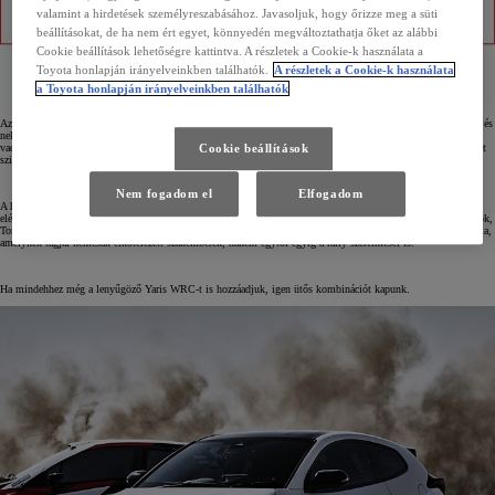
valamint a hirdetések személyreszabásához. Javasoljuk, hogy őrizze meg a süti
beállításokat, de ha nem ért egyet, könnyedén megváltoztathatja őket az alábbi
Cookie beállítások lehetőségre kattintva. A részletek a Cookie-k használata a
Toyota honlapján irányelveinkben találhatók.
A részletek a Cookie-k használata
a Toyota honlapján irányelveinkben találhatók
Az intenzív tesztekkel töltött hónapok után a vadonatúj Yaris WRC gördült le a Monte Carlo-i stratrámpáról és
nekivágott a kihívásokkal teli versenyszezonnak. Az adrenalinfröccsről – na meg a mintegy 380 lóerőről – a
Cookie beállítások
vadonatúj, 1,6 literes, turbótöltésű, közvetlen befecskendezéses motor gondoskodik, a futóművet pedig fejlett
szimulációkkal, kemény tesztekkel és modern gyártási eljárásokkal tökéletesítették a mérnökök.
Nem fogadom el
Elfogadom
A hegyi szerpentineken, a lélegzetet megakasztó bukkanókon és a hóval borított erdőségekben azonban nem
elég egy gyors autó; ide egy rendkívül ambiciózus és tehetséges csapat is kell. A négyszeres WRC-világbajnok,
Tommi Mäkinen irányításával a finnországi Puuppolában állt össze a TOYOTA GAZOO Racing WRC-csapata,
amelynek tagjai nemcsak elkötelezett szakemberek, hanem egytől egyig a rally szerelmesei is.
Ha mindehhez még a lenyűgöző Yaris WRC-t is hozzáadjuk, igen ütős kombinációt kapunk.