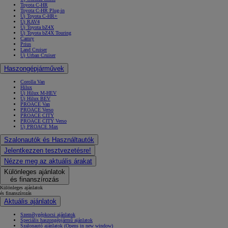
Toyota C-HR
Toyota C-HR Plug-in
Új Toyota C-HR+
Új RAV4
Új Toyota bZ4X
Új Toyota bZ4X Touring
Camry
Prius
Land Cruiser
Új Urban Cruiser
Haszongépjárművek
Corolla Van
Hilux
Új Hilux M-HEV
Új Hilux BEV
PROACE Van
PROACE Verso
PROACE CITY
PROACE CITY Verso
Új PROACE Max
Szalonautók és Használtautók
Jelentkezzen tesztvezetésre!
Nézze meg az aktuális árakat
Különleges ajánlatok
és finanszírozás
Különleges ajánlatok
és finanszírozás
Aktuális ajánlatok
Személygépkocsi ajánlatok
Speciális haszongépjármű ajánlatok
Szalonautó ajánlatok
(Opens in new window)