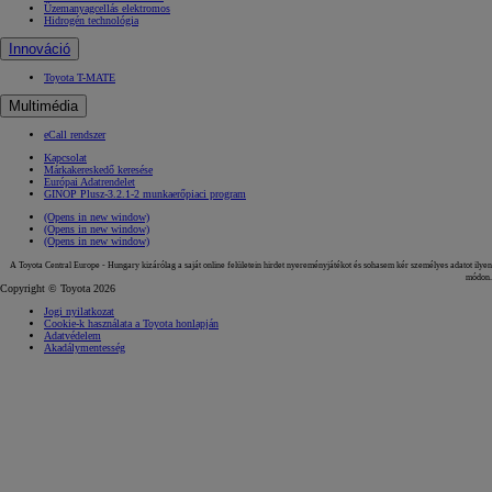
Üzemanyagcellás elektromos
Hidrogén technológia
Innováció
Toyota T-MATE
Multimédia
eCall rendszer
Kapcsolat
Márkakereskedő keresése
Európai Adatrendelet
GINOP Plusz-3.2.1-2 munkaerőpiaci program
(Opens in new window)
(Opens in new window)
(Opens in new window)
A Toyota Central Europe - Hungary kizárólag a saját online felületein hirdet nyereményjátékot és sohasem kér személyes adatot ilyen
módon.
Copyright © Toyota 2026
Jogi nyilatkozat
Cookie-k használata a Toyota honlapján
Adatvédelem
Akadálymentesség