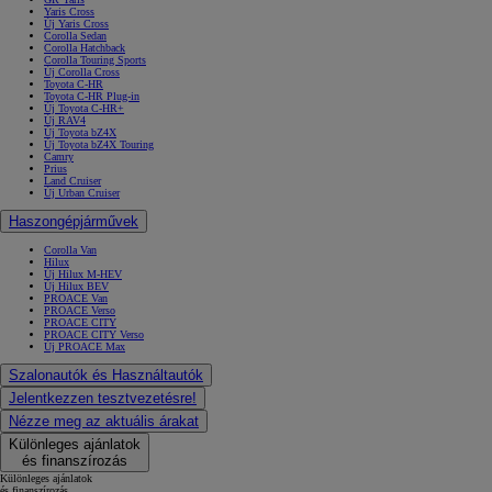
Yaris Cross
Új Yaris Cross
Corolla Sedan
Corolla Hatchback
Corolla Touring Sports
Új Corolla Cross
Toyota C-HR
Toyota C-HR Plug-in
Új Toyota C-HR+
Új RAV4
Új Toyota bZ4X
Új Toyota bZ4X Touring
Camry
Prius
Land Cruiser
Új Urban Cruiser
Haszongépjárművek
Corolla Van
Hilux
Új Hilux M-HEV
Új Hilux BEV
PROACE Van
PROACE Verso
PROACE CITY
PROACE CITY Verso
Új PROACE Max
Szalonautók és Használtautók
Jelentkezzen tesztvezetésre!
Nézze meg az aktuális árakat
Különleges ajánlatok
és finanszírozás
Különleges ajánlatok
és finanszírozás