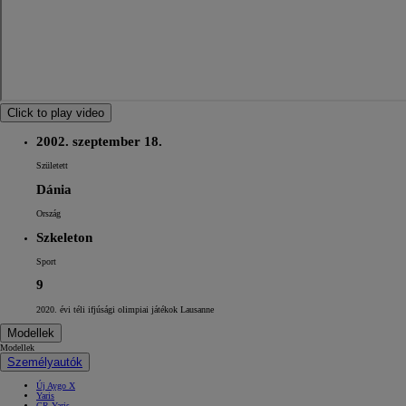
Click to play video
2002. szeptember 18.
Született
Dánia
Ország
Szkeleton
Sport
9
2020. évi téli ifjúsági olimpiai játékok Lausanne
Modellek
Modellek
Személyautók
Új Aygo X
Yaris
GR Yaris