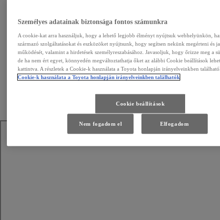
Személyes adatainak biztonsága fontos számunkra
A cookie-kat arra használjuk, hogy a lehető legjobb élményt nyújtsuk webhelyünkön, ha
származó szolgáltatásokat és eszközöket nyújtsunk, hogy segítsen nekünk megérteni és j
működését, valamint a hirdetések személyreszabásához. Javasoljuk, hogy őrizze meg a süti
de ha nem ért egyet, könnyedén megváltoztathatja őket az alábbi Cookie beállítások lehe
kattintva. A részletek a Cookie-k használata a Toyota honlapján irányelveinkben található
Dánia
Cookie-k használata a Toyota honlapján irányelveinkben találhatók
Rasmus Vestergaard Johansen
Szkeleton
Cookie beállítások
Nem fogadom el
Elfogadom