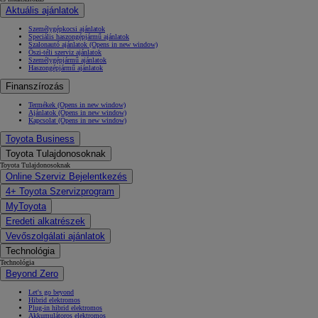
Aktuális ajánlatok
Személygépkocsi ajánlatok
Speciális haszongépjármű ajánlatok
Szalonautó ajánlatok
(Opens in new window)
Őszi-téli szerviz ajánlatok
Személygépjármű ajánlatok
Haszongépjármű ajánlatok
Finanszírozás
Termékek
(Opens in new window)
Ajánlatok
(Opens in new window)
Kapcsolat
(Opens in new window)
Toyota Business
Toyota Tulajdonosoknak
Toyota Tulajdonosoknak
Online Szerviz Bejelentkezés
4+ Toyota Szervizprogram
MyToyota
Eredeti alkatrészek
Vevőszolgálati ajánlatok
Technológia
Technológia
Beyond Zero
Let's go beyond
Hibrid elektromos
Plug-in hibrid elektromos
Akkumulátoros elektromos