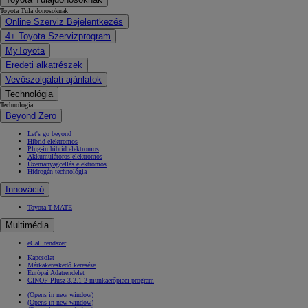
Toyota Tulajdonosoknak
Online Szerviz Bejelentkezés
4+ Toyota Szervizprogram
MyToyota
Eredeti alkatrészek
Vevőszolgálati ajánlatok
Technológia
Technológia
Beyond Zero
Let's go beyond
Hibrid elektromos
Plug-in hibrid elektromos
Akkumulátoros elektromos
Üzemanyagcellás elektromos
Hidrogén technológia
Innováció
Toyota T-MATE
Multimédia
eCall rendszer
Kapcsolat
Márkakereskedő keresése
Európai Adatrendelet
GINOP Plusz-3.2.1-2 munkaerőpiaci program
(Opens in new window)
(Opens in new window)