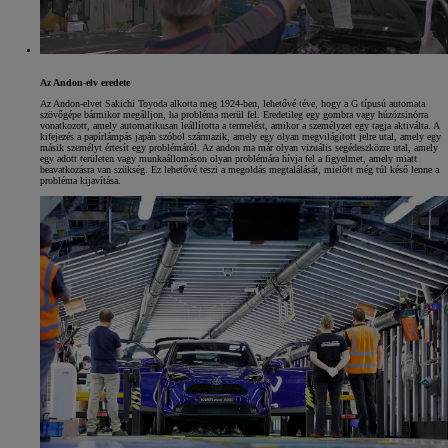
Az Andon-elv eredete
Az Andon-elvet Sakichi Toyoda alkotta meg 1924-ben, lehetővé téve, hogy a G típusú automata
szövőgépe bármikor megálljon, ha probléma merül fel. Eredetileg egy gombra vagy húzózsinórra
vonatkozott, amely automatikusan leállította a termelést, amikor a személyzet egy tagja aktiválta. A
kifejezés a papírlámpás japán szóból származik, amely egy olyan megvilágított jelre utal, amely egy
másik személyt értesít egy problémáról. Az andon ma már olyan vizuális segédeszközre utal, amely
egy adott területen vagy munkaállomáson olyan problémára hívja fel a figyelmet, amely miatt
beavatkozásra van szükség. Ez lehetővé teszi a megoldás megtalálását, mielőtt még túl késő lenne a
probléma kijavítása.