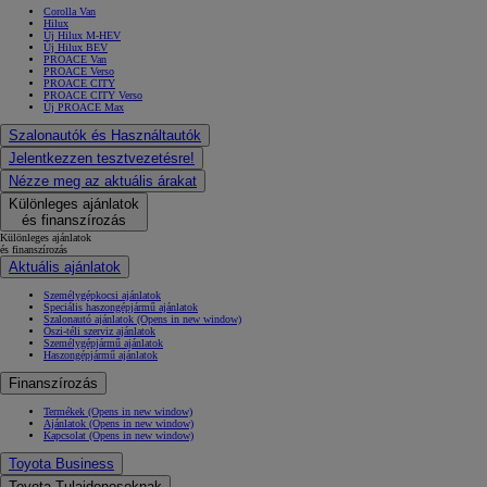
Corolla Van
Hilux
Új Hilux M-HEV
Új Hilux BEV
PROACE Van
PROACE Verso
PROACE CITY
PROACE CITY Verso
Új PROACE Max
Szalonautók és Használtautók
Jelentkezzen tesztvezetésre!
Nézze meg az aktuális árakat
Különleges ajánlatok
és finanszírozás
Különleges ajánlatok
és finanszírozás
Aktuális ajánlatok
Személygépkocsi ajánlatok
Speciális haszongépjármű ajánlatok
Szalonautó ajánlatok
(Opens in new window)
Őszi-téli szerviz ajánlatok
Személygépjármű ajánlatok
Haszongépjármű ajánlatok
Finanszírozás
Termékek
(Opens in new window)
Ajánlatok
(Opens in new window)
Kapcsolat
(Opens in new window)
Toyota Business
Toyota Tulajdonosoknak