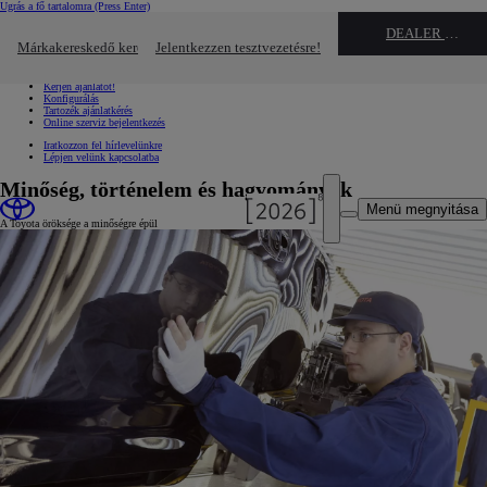
Ugrás a fő tartalomra
(Press Enter)
Gyors linkek
DEALER NAME
Kattintson ide a bezáráshoz
Márkakereskedő keresése
Jelentkezzen tesztvezetésre!
Gyors linkek
Jelentkezzen tesztvezetésre!
Kérjen ajánlatot!
Konfigurálás
Tartozék ajánlatkérés
Online szerviz bejelentkezés
Iratkozzon fel hírlevelünkre
Lépjen velünk kapcsolatba
Minőség, történelem és hagyományok
Menü megnyitása
A Toyota öröksége a minőségre épül