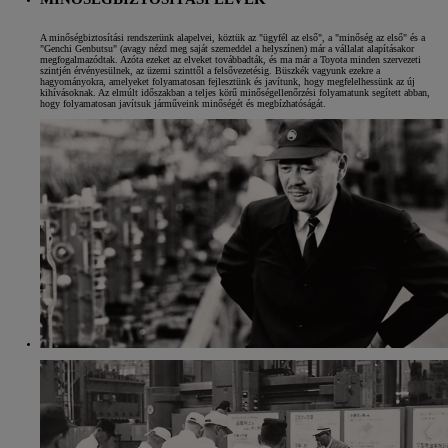
A minőségbiztosítási rendszerünk alapelvei, köztük az "ügyfél az első", a "minőség az első" és a
"Genchi Genbutsu" (avagy nézd meg saját szemeddel a helyszínen) már a vállalat alapításakor
megfogalmazódtak. Azóta ezeket az elveket továbbadták, és ma már a Toyota minden szervezeti
szintjén érvényesülnek, az üzemi szinttől a felsővezetésig. Büszkék vagyunk ezekre a
hagyományokra, amelyeket folyamatosan fejlesztünk és javítunk, hogy megfelelhessünk az új
kihívásoknak. Az elmúlt időszakban a teljes körű minőségellenőrzési folyamatunk segített abban,
hogy folyamatosan javítsuk járműveink minőségét és megbízhatóságát.