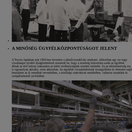
A MINŐSÉG ÜGYFÉLKÖZPONTÚSÁGOT JELENT
A Toyota Japánban már 1969-ben bevezette a járművisszahívási rendszert. Akkoriban egy sor nagy
visszhangot kiváltó újsághirdetéssel mutattuk be, hogy a minőség biztosítása során az ügyfelek
állnak az első helyen számunkra az üzleti tevékenységünk minden területén. Ez az elkötelezettség ma
is ugyanolyan aktuális, mint akkoriban. Az ügyfelek visszajelzéseinek összegyűjtése és elemzése segít
bennünket az új termékek tervezésében, a minőségi szabványok emelésében, valamint munkánk és
szolgáltatásaink javításában.