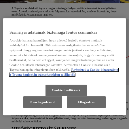
A Toyota a kezdetektől fogva a magas minőséget helyezi előtérbe termékei és szolgáltatásai
terén. Az évek során olyan elveket és folyamatokat vezettünk be, amelyek biztosítják, hogy
minőségünk folyamatosan javuljon.
Személyes adatainak biztonsága fontos számunkra
A cookie-kat arra használjuk, hogy a lehető legjobb élményt nyújtsuk
webhelyünkön, harmadik féltől származó szolgáltatásokat és eszközöket
nyújtsunk, hogy segítsen nekünk megérteni és javítani a webhely működését,
valamint a hirdetések személyreszabásához. Javasoljuk, hogy őrizze meg a süti
beállításokat, de ha nem ért egyet, könnyedén megváltoztathatja őket az alábbi
Cookie beállítások lehetőségre kattintva. A részletek a Cookie-k használata a
Toyota honlapján irányelveinkben találhatók.
A részletek a Cookie-k használata
a Toyota honlapján irányelveinkben találhatók
Cookie beállítások
MINŐSÉG A KEZDETEKTŐL
Nem fogadom el
Elfogadom
Közel 100 éves fennállásunk során - még az eredeti Toyoda családi szövőipari vállalkozás idejéből, és
még a járműgyártás megkezdése előtt - világhírnevet szereztünk a kiváló minőségű termékek és
szolgáltatások nyújtása terén. Ezt a hírnevet igyekszünk fenntartani és tovább gyarapítani. Ráadásul a
Toyota már a kezdetektől elkötelezett a minőségbiztosítási tevékenységek mellett, amelyek
eredményeképpen ügyfeleinktől a legjobb értékelést kaptuk. Folyamatosan fejlesztjük tudásunkat,
folyamatainkat, termékeinket és szolgáltatásainkat, hogy minden tevékenységünkben egyre magasabb
minőségi szintet érjünk el.
MINŐSÉGBIZTOSÍTÁSI ELVEK