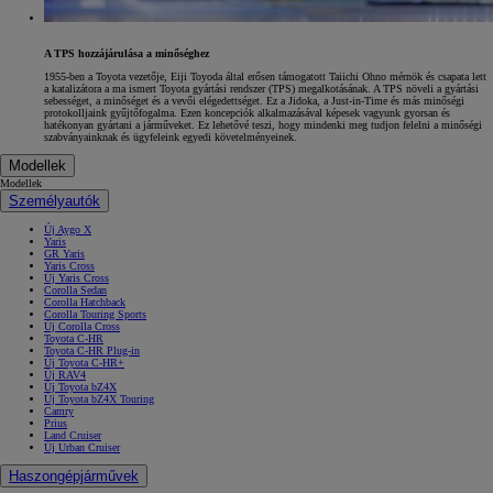
A TPS hozzájárulása a minőséghez
1955-ben a Toyota vezetője, Eiji Toyoda által erősen támogatott Taiichi Ohno mérnök és csapata lett
a katalizátora a ma ismert Toyota gyártási rendszer (TPS) megalkotásának. A TPS növeli a gyártási
sebességet, a minőséget és a vevői elégedettséget. Ez a Jidoka, a Just-in-Time és más minőségi
protokolljaink gyűjtőfogalma. Ezen koncepciók alkalmazásával képesek vagyunk gyorsan és
hatékonyan gyártani a járműveket. Ez lehetővé teszi, hogy mindenki meg tudjon felelni a minőségi
szabványainknak és ügyfeleink egyedi követelményeinek.
Modellek
Modellek
Személyautók
Új Aygo X
Yaris
GR Yaris
Yaris Cross
Új Yaris Cross
Corolla Sedan
Corolla Hatchback
Corolla Touring Sports
Új Corolla Cross
Toyota C-HR
Toyota C-HR Plug-in
Új Toyota C-HR+
Új RAV4
Új Toyota bZ4X
Új Toyota bZ4X Touring
Camry
Prius
Land Cruiser
Új Urban Cruiser
Haszongépjárművek